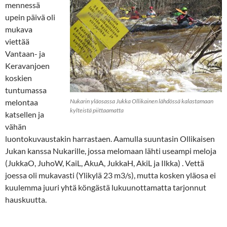
mennessä
upein päivä oli
mukava
viettää
Vantaan- ja
Keravanjoen
koskien
tuntumassa
melontaa
Nukarin yläosassa Jukka Ollikainen lähdössä kalastamaan
kylteistä piittaamatta
katsellen ja
vähän
luontokuvaustakin harrastaen. Aamulla suuntasin Ollikaisen
Jukan kanssa Nukarille, jossa melomaan lähti useampi meloja
(JukkaO, JuhoW, KaiL, AkuA, JukkaH, AkiL ja Ilkka) . Vettä
joessa oli mukavasti (Ylikylä 23 m3/s), mutta kosken yläosa ei
kuulemma juuri yhtä köngästä lukuunottamatta tarjonnut
hauskuutta.