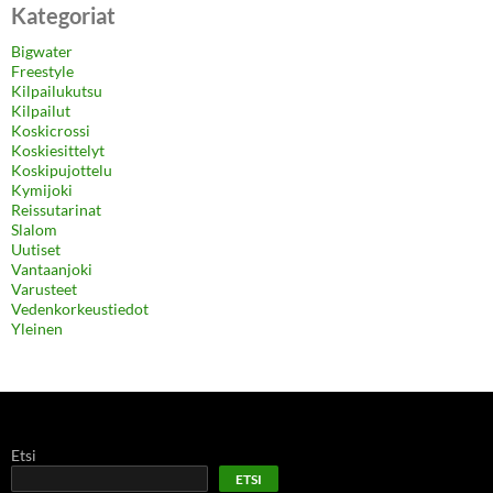
Kategoriat
Bigwater
Freestyle
Kilpailukutsu
Kilpailut
Koskicrossi
Koskiesittelyt
Koskipujottelu
Kymijoki
Reissutarinat
Slalom
Uutiset
Vantaanjoki
Varusteet
Vedenkorkeustiedot
Yleinen
Etsi
ETSI