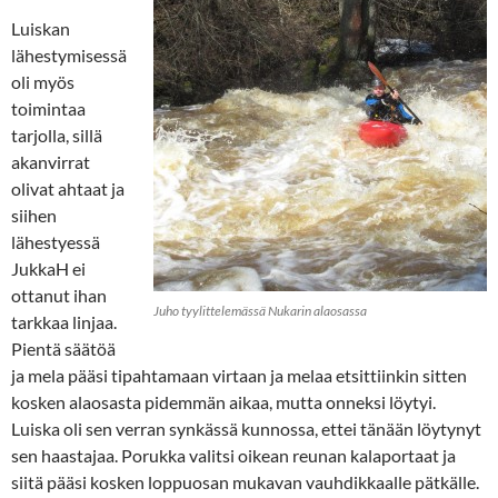
Luiskan
lähestymisessä
oli myös
toimintaa
tarjolla, sillä
akanvirrat
olivat ahtaat ja
siihen
lähestyessä
JukkaH ei
ottanut ihan
Juho tyylittelemässä Nukarin alaosassa
tarkkaa linjaa.
Pientä säätöä
ja mela pääsi tipahtamaan virtaan ja melaa etsittiinkin sitten
kosken alaosasta pidemmän aikaa, mutta onneksi löytyi.
Luiska oli sen verran synkässä kunnossa, ettei tänään löytynyt
sen haastajaa. Porukka valitsi oikean reunan kalaportaat ja
siitä pääsi kosken loppuosan mukavan vauhdikkaalle pätkälle.