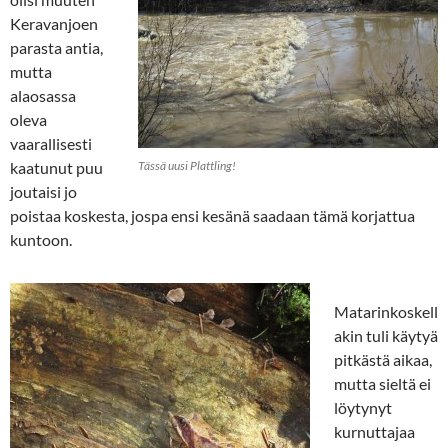
Keravanjoen
parasta antia,
mutta
alaosassa
oleva
vaarallisesti
kaatunut puu
Tässä uusi Plattling!
joutaisi jo
poistaa koskesta, jospa ensi kesänä saadaan tämä korjattua
kuntoon.
Matarinkoskell
akin tuli käytyä
pitkästä aikaa,
mutta sieltä ei
löytynyt
kurnuttajaa