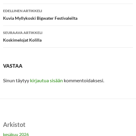
Artikkelien
EDELLINEN ARTIKKELI
selaus
Kuvia Myllykoski Bigwater Festivaleilta
SEURAAVA ARTIKKELI
Koskimelojat Kolilla
VASTAA
Sinun täytyy
kirjautua sisään
kommentoidaksesi.
Arkistot
kesäkuu 2026