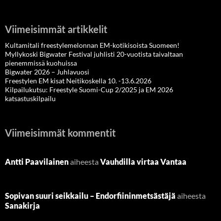
Viimeisimmät artikkelit
Kultamitali freestylemelonnan EM-kotikisoista Suomeen!
Myllykoski Bigwater Festival juhlisti 20-vuotista taivaltaan
pienemmissä kuohuissa
Bigwater 2026 – Juhlavuosi
Freestylen EM kisat Neitikoskella 10. -13.6.2026
Kilpailukutsu: Freestyle Suomi-Cup 2/2025 ja EM 2026
katsastuskilpailu
Viimeisimmät kommentit
Antti Paavilainen
aiheesta
Vauhdilla virtaa Vantaa
Sopivan suuri seikkailu – Endorfiininmetsästäjä
aiheesta
Sanakirja