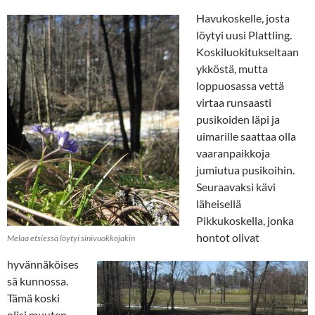
Havukoskelle, josta
löytyi uusi Plattling.
Koskiluokitukseltaan
ykköstä, mutta
loppuosassa vettä
virtaa runsaasti
pusikoiden läpi ja
uimarille saattaa olla
vaaranpaikkoja
jumiutua pusikoihin.
Seuraavaksi kävi
läheisellä
Pikkukoskella, jonka
hontot olivat
Melaa etsiessä löytyi sinivuokkojakin
hyvännäköises
sä kunnossa.
Tämä koski
olisi muuten