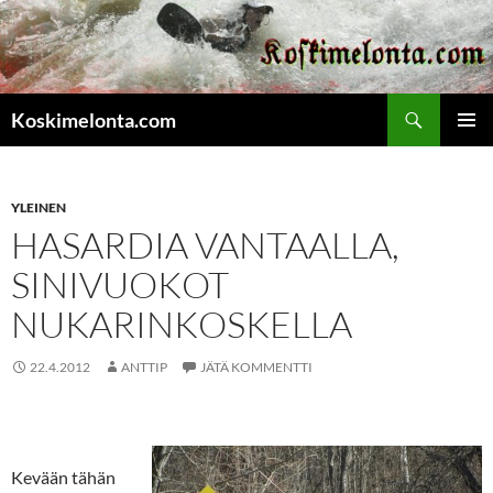
Etsi
Koskimelonta.com
SIIRRY
ENSISIJ
SISÄLTÖÖN
VALIKK
YLEINEN
HASARDIA VANTAALLA,
SINIVUOKOT
NUKARINKOSKELLA
22.4.2012
ANTTIP
JÄTÄ KOMMENTTI
Kevään tähän