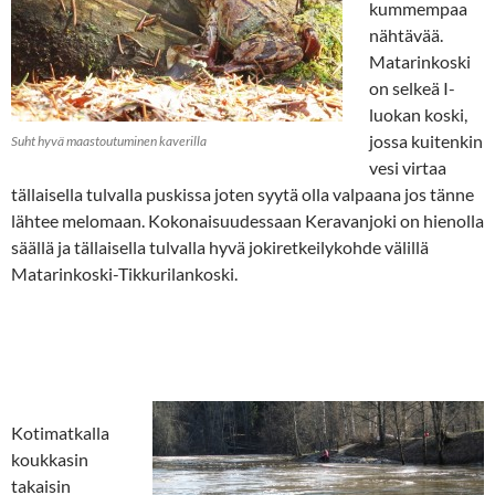
kummempaa
nähtävää.
Matarinkoski
on selkeä I-
luokan koski,
jossa kuitenkin
Suht hyvä maastoutuminen kaverilla
vesi virtaa
tällaisella tulvalla puskissa joten syytä olla valpaana jos tänne
lähtee melomaan. Kokonaisuudessaan Keravanjoki on hienolla
säällä ja tällaisella tulvalla hyvä jokiretkeilykohde välillä
Matarinkoski-Tikkurilankoski.
Kotimatkalla
koukkasin
takaisin