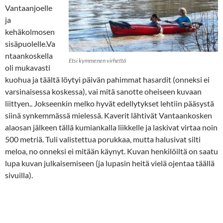
Vantaanjoelle
ja
kehäkolmosen
sisäpuolelle.Va
ntaankoskella
Etsi kymmenen virhettä
oli mukavasti
kuohua ja täältä löytyi päivän pahimmat hasardit (onneksi ei
varsinaisessa koskessa), vai mitä sanotte oheiseen kuvaan
liittyen.. Jokseenkin melko hyvät edellytykset lehtiin pääsystä
siinä synkemmässä mielessä. Kaverit lähtivät Vantaankosken
alaosan jälkeen tällä kumiankalla liikkelle ja laskivat virtaa noin
500 metriä. Tuli valistettua porukkaa, mutta halusivat silti
meloa, no onneksi ei mitään käynyt. Kuvan henkilöiltä on saatu
lupa kuvan julkaisemiseen (ja lupasin heitä vielä ojentaa täällä
sivuilla).