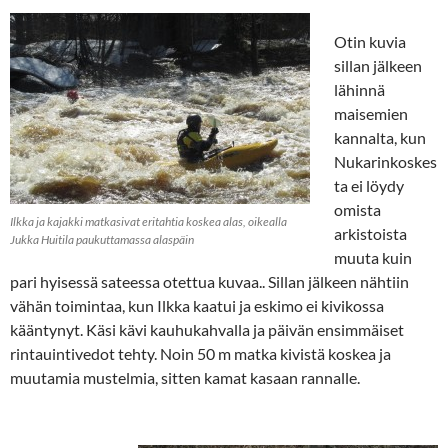
Otin kuvia
sillan jälkeen
lähinnä
maisemien
kannalta, kun
Nukarinkoskes
ta ei löydy
omista
Ilkka ja kajakki matkasivat eritahtia koskea alas, oikealla
arkistoista
Jukka Huitila paukuttamassa alaspäin
muuta kuin
pari hyisessä sateessa otettua kuvaa.. Sillan jälkeen nähtiin
vähän toimintaa, kun Ilkka kaatui ja eskimo ei kivikossa
kääntynyt. Käsi kävi kauhukahvalla ja päivän ensimmäiset
rintauintivedot tehty. Noin 50 m matka kivistä koskea ja
muutamia mustelmia, sitten kamat kasaan rannalle.