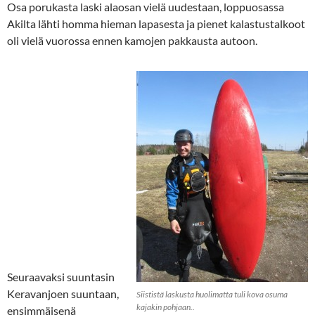
Osa porukasta laski alaosan vielä uudestaan, loppuosassa
Akilta lähti homma hieman lapasesta ja pienet kalastustalkoot
oli vielä vuorossa ennen kamojen pakkausta autoon.
Seuraavaksi suuntasin
Keravanjoen suuntaan,
Siististä laskusta huolimatta tuli kova osuma
kajakin pohjaan..
ensimmäisenä