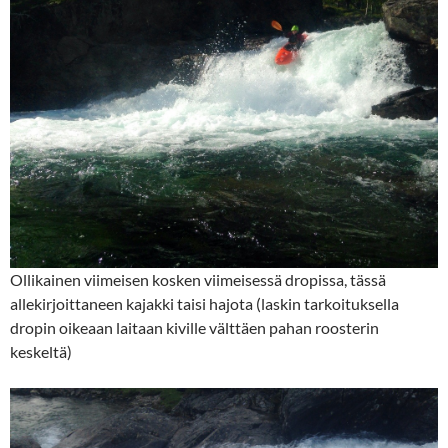
Ollikainen viimeisen kosken viimeisessä dropissa, tässä
allekirjoittaneen kajakki taisi hajota (laskin tarkoituksella
dropin oikeaan laitaan kiville välttäen pahan roosterin
keskeltä)