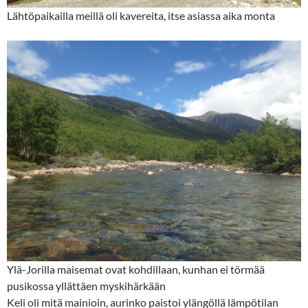
Lähtöpaikailla meillä oli kavereita, itse asiassa aika monta
Ylä-Jorilla maisemat ovat kohdillaan, kunhan ei törmää
pusikossa yllättäen myskihärkään
Keli oli mitä mainioin, aurinko paistoi ylängöllä lämpötilan