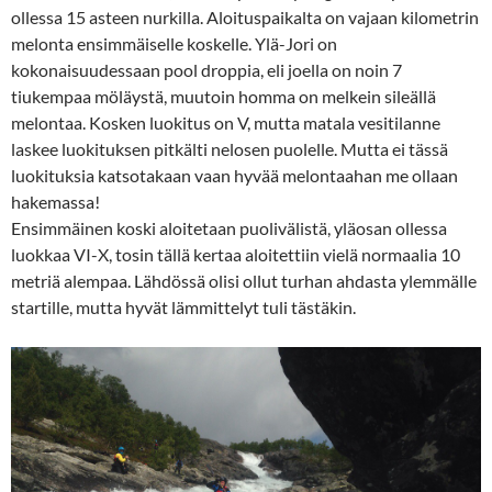
ollessa 15 asteen nurkilla. Aloituspaikalta on vajaan kilometrin
melonta ensimmäiselle koskelle. Ylä-Jori on
kokonaisuudessaan pool droppia, eli joella on noin 7
tiukempaa möläystä, muutoin homma on melkein sileällä
melontaa. Kosken luokitus on V, mutta matala vesitilanne
laskee luokituksen pitkälti nelosen puolelle. Mutta ei tässä
luokituksia katsotakaan vaan hyvää melontaahan me ollaan
hakemassa!
Ensimmäinen koski aloitetaan puolivälistä, yläosan ollessa
luokkaa VI-X, tosin tällä kertaa aloitettiin vielä normaalia 10
metriä alempaa. Lähdössä olisi ollut turhan ahdasta ylemmälle
startille, mutta hyvät lämmittelyt tuli tästäkin.