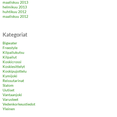
maaliskuu 2013
helmikuu 2013
huhtikuu 2012
maaliskuu 2012
Kategoriat
Bigwater
Freestyle
Kilpailukutsu
Kilpailut
Koskicrossi
Koskiesittelyt
Koskipujottelu
Kymijoki
Reissutarinat
Slalom
Uutiset
Vantaanjoki
Varusteet
Vedenkorkeustiedot
Yleinen