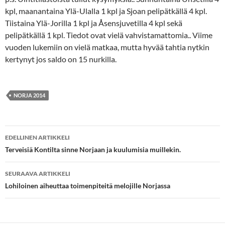
kpl, maanantaina Ylä-Ulalla 1 kpl ja Sjoan pelipätkällä 4 kpl.
Tiistaina Ylä-Jorilla 1 kpl ja Åsensjuvetilla 4 kpl sekä
pelipätkällä 1 kpl. Tiedot ovat vielä vahvistamattomia.. Viime
vuoden lukemiin on vielä matkaa, mutta hyvää tahtia nytkin
kertynyt jos saldo on 15 nurkilla.
NORJA 2014
Artikkelien
EDELLINEN ARTIKKELI
selaus
Terveisiä Kontilta sinne Norjaan ja kuulumisia muillekin.
SEURAAVA ARTIKKELI
Lohiloinen aiheuttaa toimenpiteitä melojille Norjassa