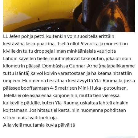
LL Jefen pohja petti, kuitenkin voin suositella erittäin
kestävänä laskupaattina, itsellä ollut 9 vuotta ja monesti on
kivillekin tultu droppeja ilman minkäänlaisia vaurioita
Lähdin kävellen tielle, muut meloivat take outiin, joka oli noin
kilometrin päässä. Dombåsissa Gunnar-Arne (majapaikkamme
tuttu isäntä) kaivoi kolvin varastostaan ja halkeama hitsattiin
umpeen. Huomenna testataan kestävyyttä Ylä-Raumalla, jossa
päässee booffaamaan 4-5 metrisen Mini-Huka -putouksen.
Jefellä ei ole asiaa enää kanjoneihin, mutta tien vieressä
kulkeville pätkille, kuten Ylä-Rauma, uskaltaa lähteä ainakin
koittamaan. Jos hitsaus ei kestä, niin huomenna pohditaan
sitten muita vaihtoehtoja.
Alla vielä muutamia kuvia päivältä