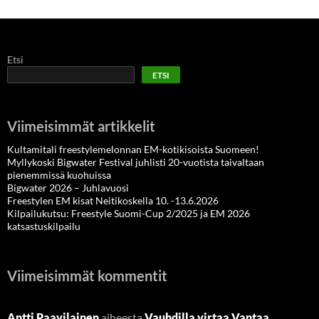
Etsi
ETSI
Viimeisimmät artikkelit
Kultamitali freestylemelonnan EM-kotikisoista Suomeen!
Myllykoski Bigwater Festival juhlisti 20-vuotista taivaltaan
pienemmissä kuohuissa
Bigwater 2026 – Juhlavuosi
Freestylen EM kisat Neitikoskella 10. -13.6.2026
Kilpailukutsu: Freestyle Suomi-Cup 2/2025 ja EM 2026
katsastuskilpailu
Viimeisimmät kommentit
Antti Paavilainen
aiheesta
Vauhdilla virtaa Vantaa