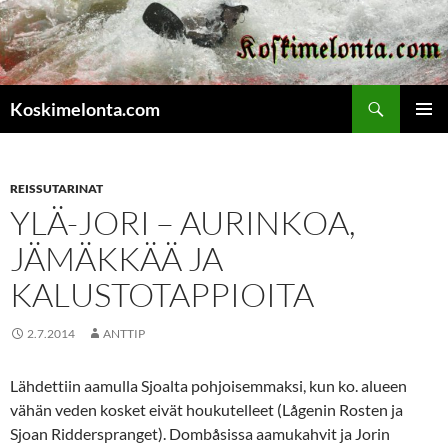
Etsi
Koskimelonta.com
SIIRRY
ENSISIJ
SISÄLTÖÖN
VALIKK
REISSUTARINAT
YLÄ-JORI – AURINKOA,
JÄMÄKKÄÄ JA
KALUSTOTAPPIOITA
2.7.2014
ANTTIP
Lähdettiin aamulla Sjoalta pohjoisemmaksi, kun ko. alueen
vähän veden kosket eivät houkutelleet (Lågenin Rosten ja
Sjoan Ridderspranget). Dombåsissa aamukahvit ja Jorin