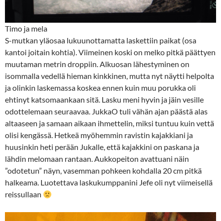
Timo ja mela
S-mutkan yläosaa lukuunottamatta laskettiin paikat (osa
kantoi joitain kohtia). Viimeinen koski on melko pitkä päättyen
muutaman metrin droppiin. Alkuosan lähestyminen on
isommalla vedellä hieman kinkkinen, mutta nyt näytti helpolta
ja olinkin laskemassa koskea ennen kuin muu porukka oli
ehtinyt katsomaankaan sitä. Lasku meni hyvin ja jäin vesille
odottelemaan seuraavaa. JukkaO tuli vähän ajan päästä alas
altaaseen ja samaan aikaan ihmettelin, miksi tuntuu kuin vettä
olisi kengässä. Hetkeä myöhemmin ravistin kajakkiani ja
huusinkin heti perään Jukalle, että kajakkini on paskana ja
lähdin melomaan rantaan. Aukkopeiton avattuani näin
”odotetun” näyn, vasemman pohkeen kohdalla 20 cm pitkä
halkeama. Luotettava laskukumppanini Jefe oli nyt viimeisellä
reissullaan