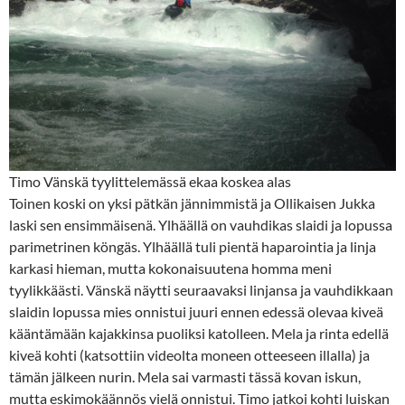
Timo Vänskä tyylittelemässä ekaa koskea alas
Toinen koski on yksi pätkän jännimmistä ja Ollikaisen Jukka
laski sen ensimmäisenä. Ylhäällä on vauhdikas slaidi ja lopussa
parimetrinen köngäs. Ylhäällä tuli pientä haparointia ja linja
karkasi hieman, mutta kokonaisuutena homma meni
tyylikkäästi. Vänskä näytti seuraavaksi linjansa ja vauhdikkaan
slaidin lopussa mies onnistui juuri ennen edessä olevaa kiveä
kääntämään kajakkinsa puoliksi katolleen. Mela ja rinta edellä
kiveä kohti (katsottiin videolta moneen otteeseen illalla) ja
tämän jälkeen nurin. Mela sai varmasti tässä kovan iskun,
mutta eskimokäännös vielä onnistui. Timo jatkoi kohti luiskan