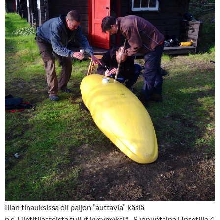
Illan tinauksissa oli paljon ”auttavia” käsiä
p.s. Uintitilastoista tullut kysymyksiä.. Sunnuntaina Unsetilla 4