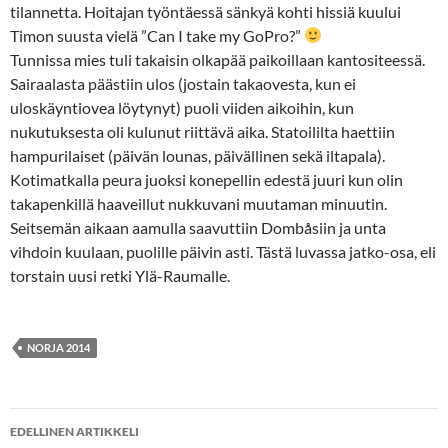
tilannetta. Hoitajan työntäessä sänkyä kohti hissiä kuului
Timon suusta vielä ”Can I take my GoPro?”
Tunnissa mies tuli takaisin olkapää paikoillaan kantositeessä.
Sairaalasta päästiin ulos (jostain takaovesta, kun ei
uloskäyntiovea löytynyt) puoli viiden aikoihin, kun
nukutuksesta oli kulunut riittävä aika. Statoililta haettiin
hampurilaiset (päivän lounas, päivällinen sekä iltapala).
Kotimatkalla peura juoksi konepellin edestä juuri kun olin
takapenkillä haaveillut nukkuvani muutaman minuutin.
Seitsemän aikaan aamulla saavuttiin Dombåsiin ja unta
vihdoin kuulaan, puolille päivin asti. Tästä luvassa jatko-osa, eli
torstain uusi retki Ylä-Raumalle.
NORJA 2014
Artikkelien
EDELLINEN ARTIKKELI