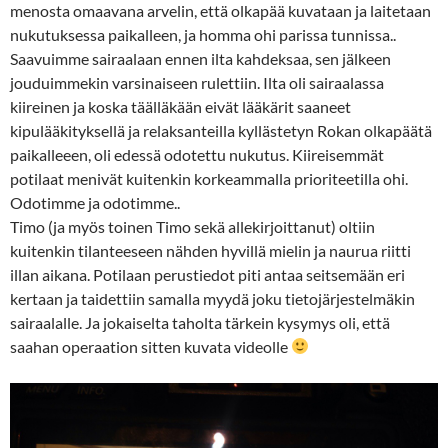
menosta omaavana arvelin, että olkapää kuvataan ja laitetaan
nukutuksessa paikalleen, ja homma ohi parissa tunnissa..
Saavuimme sairaalaan ennen ilta kahdeksaa, sen jälkeen
jouduimmekin varsinaiseen rulettiin. Ilta oli sairaalassa
kiireinen ja koska täälläkään eivät lääkärit saaneet
kipulääkityksellä ja relaksanteilla kyllästetyn Rokan olkapäätä
paikalleeen, oli edessä odotettu nukutus. Kiireisemmät
potilaat menivät kuitenkin korkeammalla prioriteetilla ohi.
Odotimme ja odotimme..
Timo (ja myös toinen Timo sekä allekirjoittanut) oltiin
kuitenkin tilanteeseen nähden hyvillä mielin ja naurua riitti
illan aikana. Potilaan perustiedot piti antaa seitsemään eri
kertaan ja taidettiin samalla myydä joku tietojärjestelmäkin
sairaalalle. Ja jokaiselta taholta tärkein kysymys oli, että
saahan operaation sitten kuvata videolle