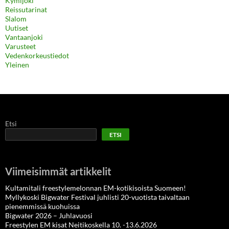
Kymijoki
Reissutarinat
Slalom
Uutiset
Vantaanjoki
Varusteet
Vedenkorkeustiedot
Yleinen
Etsi
ETSI
Viimeisimmät artikkelit
Kultamitali freestylemelonnan EM-kotikisoista Suomeen!
Myllykoski Bigwater Festival juhlisti 20-vuotista taivaltaan
pienemmissä kuohuissa
Bigwater 2026 – Juhlavuosi
Freestylen EM kisat Neitikoskella 10. -13.6.2026