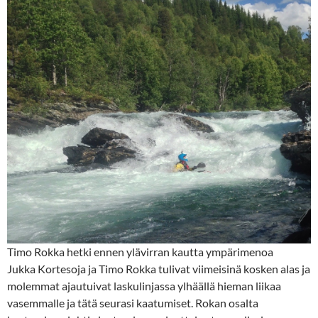
Timo Rokka hetki ennen ylävirran kautta ympärimenoa
Jukka Kortesoja ja Timo Rokka tulivat viimeisinä kosken alas ja
molemmat ajautuivat laskulinjassa ylhäällä hieman liikaa
vasemmalle ja tätä seurasi kaatumiset. Rokan osalta