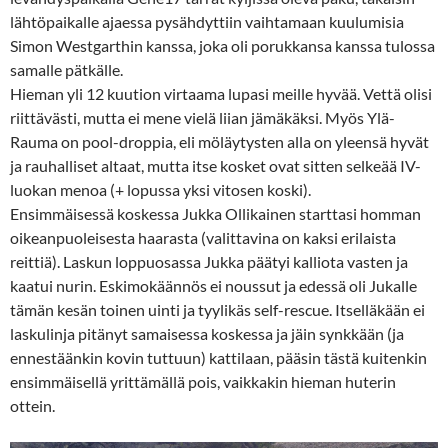
lähtöpaikalle ajaessa pysähdyttiin vaihtamaan kuulumisia
Simon Westgarthin kanssa, joka oli porukkansa kanssa tulossa
samalle pätkälle.
Hieman yli 12 kuution virtaama lupasi meille hyvää. Vettä olisi
riittävästi, mutta ei mene vielä liian jämäkäksi. Myös Ylä-
Rauma on pool-droppia, eli möläytysten alla on yleensä hyvät
ja rauhalliset altaat, mutta itse kosket ovat sitten selkeää IV-
luokan menoa (+ lopussa yksi vitosen koski).
Ensimmäisessä koskessa Jukka Ollikainen starttasi homman
oikeanpuoleisesta haarasta (valittavina on kaksi erilaista
reittiä). Laskun loppuosassa Jukka päätyi kalliota vasten ja
kaatui nurin. Eskimokäännös ei noussut ja edessä oli Jukalle
tämän kesän toinen uinti ja tyylikäs self-rescue. Itselläkään ei
laskulinja pitänyt samaisessa koskessa ja jäin synkkään (ja
ennestäänkin kovin tuttuun) kattilaan, pääsin tästä kuitenkin
ensimmäisellä yrittämällä pois, vaikkakin hieman huterin
ottein.