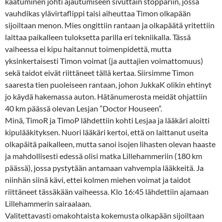
kaatuminen johti ajautumiseen sivuttain stoppariin, jossa
vauhdikas ylävirtaflippi taisi aiheuttaa Timon olkapään
sijoiltaan menon. Mies ongittiin rantaan ja olkapäätä yritettiin
laittaa paikalleen tuloksetta parilla eri tekniikalla. Tässä
vaiheessa ei kipu haitannut toimenpidettä, mutta
yksinkertaisesti Timon voimat (ja auttajien voimattomuus)
sekä taidot eivät riittäneet tällä kertaa. Siirsimme Timon
saaresta tien puoleiseen rantaan, johon JukkaK olikin ehtinyt
jo käydä hakemassa auton. Hätänumerosta meidät ohjattiin
40 km päässä olevan Lesjan ”Doctor Houseen”.
Minä, TimoR ja TimoP lähdettiin kohti Lesjaa ja lääkäri aloitti
kipulääkityksen. Nuori lääkäri kertoi, että on laittanut useita
olkapäitä paikalleen, mutta sanoi isojen lihasten olevan haaste
ja mahdollisesti edessä olisi matka Lillehammeriin (180 km
päässä), jossa pystytään antamaan vahvempia lääkkeitä. Ja
niinhän siinä kävi, ettei kolmen miehen voimat ja taidot
riittäneet tässäkään vaiheessa. Klo 16:45 lähdettiin ajamaan
Lillehammerin sairaalaan.
Valitettavasti omakohtaista kokemusta olkapään sijoiltaan