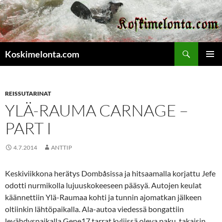
Etsi
Koskimelonta.com
SIIRRY
ENSISIJ
SISÄLTÖÖN
VALIKK
REISSUTARINAT
YLÄ-RAUMA CARNAGE –
PART I
4.7.2014
ANTTIP
Keskiviikkona herätys Dombåsissa ja hitsaamalla korjattu Jefe
odotti nurmikolla lujuuskokeeseen pääsyä. Autojen keulat
käännettiin Ylä-Raumaa kohti ja tunnin ajomatkan jälkeen
oltiinkin lähtöpaikalla. Ala-autoa viedessä bongattiin
levähdyspaikalla Gene17 tarrat kyljissä oleva paku, takaisin