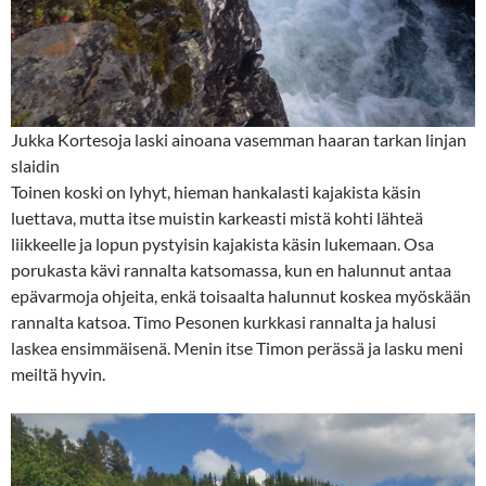
Jukka Kortesoja laski ainoana vasemman haaran tarkan linjan
slaidin
Toinen koski on lyhyt, hieman hankalasti kajakista käsin
luettava, mutta itse muistin karkeasti mistä kohti lähteä
liikkeelle ja lopun pystyisin kajakista käsin lukemaan. Osa
porukasta kävi rannalta katsomassa, kun en halunnut antaa
epävarmoja ohjeita, enkä toisaalta halunnut koskea myöskään
rannalta katsoa. Timo Pesonen kurkkasi rannalta ja halusi
laskea ensimmäisenä. Menin itse Timon perässä ja lasku meni
meiltä hyvin.