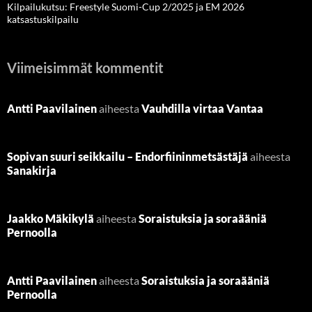
Kilpailukutsu: Freestyle Suomi-Cup 2/2025 ja EM 2026
katsastuskilpailu
Viimeisimmät kommentit
Antti Paavilainen
aiheesta
Vauhdilla virtaa Vantaa
Sopivan suuri seikkailu – Endorfiininmetsästäjä
aiheesta
Sanakirja
Jaakko Mäkikylä
aiheesta
Soraistuksia ja soraääniä
Pernoolla
Antti Paavilainen
aiheesta
Soraistuksia ja soraääniä
Pernoolla