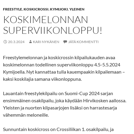
FREESTYLE
,
KOSKICROSSI
,
KYMIJOKI
,
YLEINEN
KOSKIMELONNAN
SUPERVIIKONLOPPU!
20.3.2024
KARI NYKÄNEN
JÄTÄ KOMMENTTI
Freestylemelonnan ja koskicrossin kilpailukauden avaa
koskimelonnan todellinen superviikonloppu 4.5-5.5.2024
Kymijoella. Nyt kannattaa tulla kauempaakin kilpailemaan –
kaksi koskilajia samana viikonloppuna.
Lauantain freestylekilpailu on Suomi-Cup 2024 sarjan
ensimmäinen osakilpailu, joka käydään Hirvikosken aallossa.
Yleisten ja nuorten kilpasarjojen lisäksi on harrastesarja
vähemmän meloneille.
Sunnuntain koskicross on Crossiliikan 1. osakilpailu, ja