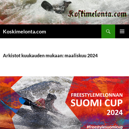
Etsi
Koskimelonta.com
SIIRRY
ENSISIJ
SISÄLTÖÖN
VALIKK
Arkistot kuukauden mukaan: maaliskuu 2024