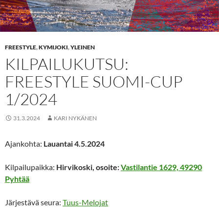
FREESTYLE
,
KYMIJOKI
,
YLEINEN
KILPAILUKUTSU:
FREESTYLE SUOMI-CUP
1/2024
31.3.2024
KARI NYKÄNEN
Ajankohta:
Lauantai 4.5.2024
Kilpailupaikka:
Hirvikoski, osoite:
Vastilantie 1629, 49290
Pyhtää
Järjestävä seura:
Tuus-Melojat