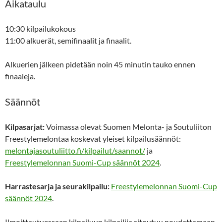
Aikataulu
10:30 kilpailukokous
11:00 alkuerät, semifinaalit ja finaalit.
Alkuerien jälkeen pidetään noin 45 minutin tauko ennen
finaaleja.
Säännöt
Kilpasarjat:
Voimassa olevat Suomen Melonta- ja Soutuliiton
Freestylemelontaa koskevat yleiset kilpailusäännöt:
melontajasoutuliitto.fi/kilpailut/saannot/
ja
Freestylemelonnan Suomi-Cup säännöt 2024
.
Harrastesarja ja seurakilpailu:
Freestylemelonnan Suomi-Cup
säännöt 2024
.
Ilmoittautuessaan kilpailuun kilpailija sitoutuu noudattamaan