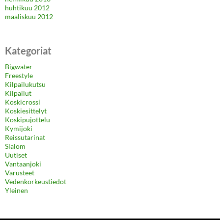
huhtikuu 2012
maaliskuu 2012
Kategoriat
Bigwater
Freestyle
Kilpailukutsu
Kilpailut
Koskicrossi
Koskiesittelyt
Koskipujottelu
Kymijoki
Reissutarinat
Slalom
Uutiset
Vantaanjoki
Varusteet
Vedenkorkeustiedot
Yleinen