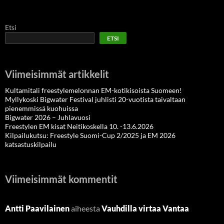
Etsi
ETSI
Viimeisimmät artikkelit
Kultamitali freestylemelonnan EM-kotikisoista Suomeen!
Myllykoski Bigwater Festival juhlisti 20-vuotista taivaltaan
pienemmissä kuohuissa
Bigwater 2026 – Juhlavuosi
Freestylen EM kisat Neitikoskella 10. -13.6.2026
Kilpailukutsu: Freestyle Suomi-Cup 2/2025 ja EM 2026
katsastuskilpailu
Viimeisimmät kommentit
Antti Paavilainen
aiheesta
Vauhdilla virtaa Vantaa