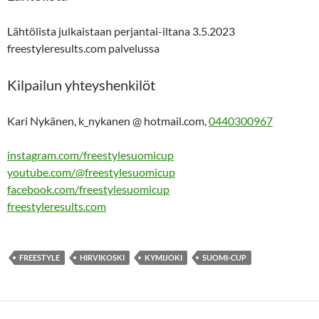
Lähtölista julkaistaan perjantai-iltana 3.5.2023
freestyleresults.com palvelussa
Kilpailun yhteyshenkilöt
Kari Nykänen, k_nykanen @ hotmail.com,
0440300967
instagram.com/freestylesuomicup
youtube.com/@freestylesuomicup
facebook.com/freestylesuomicup
freestyleresults.com
FREESTYLE
HIRVIKOSKI
KYMIJOKI
SUOMI-CUP