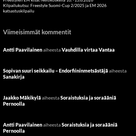
Kilpailukutsu: Freestyle Suomi-Cup 2/2025 ja EM 2026
katsastuskilpailu
Viimeisimmät kommentit
Antti Paavilainen
aiheesta
Vauhdilla virtaa Vantaa
Sopivan suuri seikkailu – Endorfiininmetsästäjä
aiheesta
Sanakirja
Jaakko Mäkikylä
aiheesta
Soraistuksia ja soraääniä
Pernoolla
Antti Paavilainen
aiheesta
Soraistuksia ja soraääniä
Pernoolla