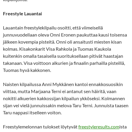
Freestyle Lauantai
Lauantain freestylekilpailu osoitti, että viimeisellä
junnuvuodellaan oleva Onni Eronen paukuttaa kausi toisensa
jälkeen kovempia pisteitä. Onni oli ansaitusti miesten kisan
kolmas. Kisakonkarit Visa Rahkola ja Tuomas Kaukola
kuitenkin omalla tasaisella suorituksellaan pitivät haastajan
takanaan. Visa voittoon alkurien ja finaalin parhailla pisteillä,
Tuomas hyvä kakkonen.
Naisten kilpailussa Anni Mykkänen kantoi ennakkosuosikin
viittaa, mutta Marjaana Terni ei antanut sen häiritä, vaan
nokitti alkuerien kakkossijan kilpailun ykköseksi. Kolmannen
sijan vei vielä junnuissakin melova Taru Terni. Junnuista taasen
Taru nappasi itselleen voiton.
Freestylemelonnan tulokset löytyvät
freestyleresults.com
ista