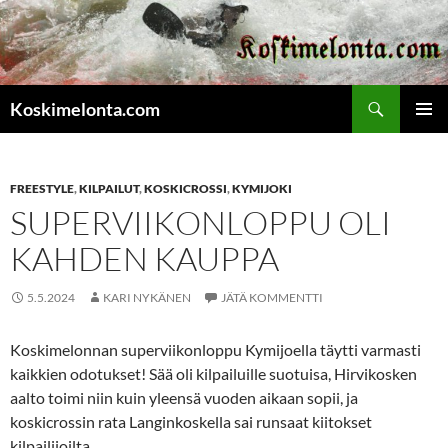
Etsi
Koskimelonta.com
SIIRRY
ENSISIJ
SISÄLTÖÖN
VALIKK
FREESTYLE
,
KILPAILUT
,
KOSKICROSSI
,
KYMIJOKI
SUPERVIIKONLOPPU OLI
KAHDEN KAUPPA
5.5.2024
KARI NYKÄNEN
JÄTÄ KOMMENTTI
Koskimelonnan superviikonloppu Kymijoella täytti varmasti
kaikkien odotukset! Sää oli kilpailuille suotuisa, Hirvikosken
aalto toimi niin kuin yleensä vuoden aikaan sopii, ja
koskicrossin rata Langinkoskella sai runsaat kiitokset
kilpailijoilta.