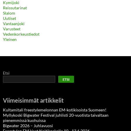
Kymijoki
Reissutarinat
Slalom
Uutiset
Vantaanjoki
Varusteet
Vedenkorkeustiedot
Yleinen
Etsi
ETSI
Viimeisimmät artikkelit
Kultamitali freestylemelonnan EM-kotikisoista Suomeen!
Myllykoski Bigwater Festival juhlisti 20-vuotista taivaltaan
pienemmissä kuohuissa
Bigwater 2026 – Juhlavuosi
Freestylen EM kisat Neitikoskella 10. -13.6.2026