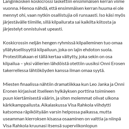
Langinkosken koskicrossi laskettiin ensimmäisen kerran viime
vuonna. Hienoa nähdä, että ensimmäisen kerran huuma ei ole
mennyt ohi, vaan nytkin osallistujia oli runsaasti. Iso käsi myös
järjestävälle tiimille, sillä kilpailurata sai kaikilta kiitosta ja
järjestelyt onnistuivat upeasti.
Koskicrossin neljän hengen ryhmissä kilpaileminen tuo omaa
yllätyksellisyyttä kilpailuun, joka on lajin ehdoton suola.
Protestiltakaan ei tällä kertaa vältytty, joka sekin on osa
kilpailua – yksi välierien lähdöistä otettiin uusiksi Onni Erosen
takerrellessa lähtököyden kanssa ilman omaa syytä.
Miesten finaalissa nähtiin dramatiikkaa kun Leo Janka ja Onni
Eronen kirjasivat itselleen hylkäyksen porttina toimineen
puun kiertämisestä väärin, ja siten molemmat olivat ulkona
kärkikamppailusta. Aikalaskussa Visa Rahkola viihdytti
katsomoa räpiköityään varsin helpossa paikassa, mutta
useamman kierroksen kisassa osaaminen on valttia ja niinpä
Visa Rahkola kruunasi itsensä superviikonlopun