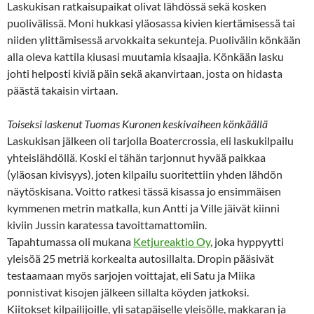
Laskukisan ratkaisupaikat olivat lähdössä sekä kosken
puolivälissä. Moni hukkasi yläosassa kivien kiertämisessä tai
niiden ylittämisessä arvokkaita sekunteja. Puolivälin könkään
alla oleva kattila kiusasi muutamia kisaajia. Könkään lasku
johti helposti kiviä päin sekä akanvirtaan, josta on hidasta
päästä takaisin virtaan.
Toiseksi laskenut Tuomas Kuronen keskivaiheen könkäällä
Laskukisan jälkeen oli tarjolla Boatercrossia, eli laskukilpailu
yhteislähdöllä. Koski ei tähän tarjonnut hyvää paikkaa
(yläosan kivisyys), joten kilpailu suoritettiin yhden lähdön
näytöskisana. Voitto ratkesi tässä kisassa jo ensimmäisen
kymmenen metrin matkalla, kun Antti ja Ville jäivät kiinni
kiviin Jussin karatessa tavoittamattomiin.
Tapahtumassa oli mukana
Ketjureaktio Oy
, joka hyppyytti
yleisöä 25 metriä korkealta autosillalta. Dropin pääsivät
testaamaan myös sarjojen voittajat, eli Satu ja Miika
ponnistivat kisojen jälkeen sillalta köyden jatkoksi.
Kiitokset kilpailijoille, yli satapäiselle yleisölle, makkaran ja