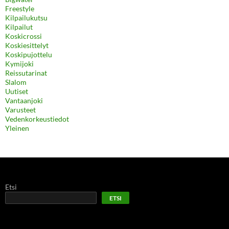
Freestyle
Kilpailukutsu
Kilpailut
Koskicrossi
Koskiesittelyt
Koskipujottelu
Kymijoki
Reissutarinat
Slalom
Uutiset
Vantaanjoki
Varusteet
Vedenkorkeustiedot
Yleinen
Etsi
ETSI