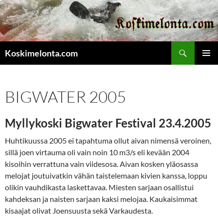
Etsi
Koskimelonta.com
SIIRRY
ENSISIJ
SISÄLTÖÖN
VALIKK
BIGWATER 2005
Myllykoski Bigwater Festival 23.4.2005
Huhtikuussa 2005 ei tapahtuma ollut aivan nimensä veroinen,
sillä joen virtauma oli vain noin 10 m3/s eli kevään 2004
kisoihin verrattuna vain viidesosa. Aivan kosken yläosassa
melojat joutuivatkin vähän taistelemaan kivien kanssa, loppu
olikin vauhdikasta laskettavaa. Miesten sarjaan osallistui
kahdeksan ja naisten sarjaan kaksi melojaa. Kaukaisimmat
kisaajat olivat Joensuusta sekä Varkaudesta.