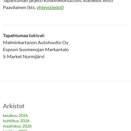
Tapahtuman järjesti Koskimelonta.com, lisätiedot Antti
Paavilainen (kts.
yhteystiedot
)
Tapahtumaa tukivat:
Malminkartanon Autohuolto Oy
Espoon Suomenojan Markantalo
S-Market Nurmijärvi
Arkistot
kesäkuu 2026
huhtikuu 2026
maaliskuu 2026