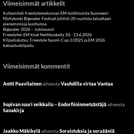
Viimeisimmät artikkelit
Kultamitali freestylemelonnan EM-kotikisoista Suomeen!
Myllykoski Bigwater Festival juhlisti 20-vuotista taivaltaan
pienemmissä kuohuissa
Bigwater 2026 – Juhlavuosi
Freestylen EM kisat Neitikoskella 10. -13.6.2026
Kilpailukutsu: Freestyle Suomi-Cup 2/2025 ja EM 2026
katsastuskilpailu
Viimeisimmät kommentit
Antti Paavilainen
aiheesta
Vauhdilla virtaa Vantaa
Sopivan suuri seikkailu – Endorfiininmetsästäjä
aiheesta
Sanakirja
Jaakko Mäkikylä
aiheesta
Soraistuksia ja soraääniä