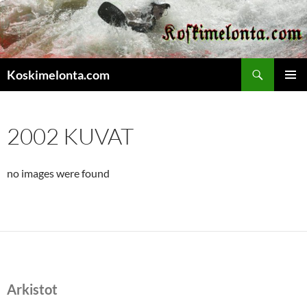
Etsi
Koskimelonta.com
SIIRRY
ENSISIJ
SISÄLTÖÖN
VALIKK
2002 KUVAT
no images were found
Arkistot