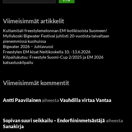
Viimeisimmät artikkelit
Kultamitali freestylemelonnan EM-kotikisoista Suomeen!
Myllykoski Bigwater Festival juhlisti 20-vuotista taivaltaan
pienemmissä kuohuissa
Bigwater 2026 – Juhlavuosi
Freestylen EM kisat Neitikoskella 10. -13.6.2026
Kilpailukutsu: Freestyle Suomi-Cup 2/2025 ja EM 2026
katsastuskilpailu
Viimeisimmät kommentit
Antti Paavilainen
aiheesta
Vauhdilla virtaa Vantaa
Sopivan suuri seikkailu – Endorfiininmetsästäjä
aiheesta
Sanakirja