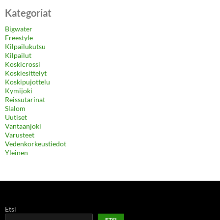
Kategoriat
Bigwater
Freestyle
Kilpailukutsu
Kilpailut
Koskicrossi
Koskiesittelyt
Koskipujottelu
Kymijoki
Reissutarinat
Slalom
Uutiset
Vantaanjoki
Varusteet
Vedenkorkeustiedot
Yleinen
Etsi
ETSI