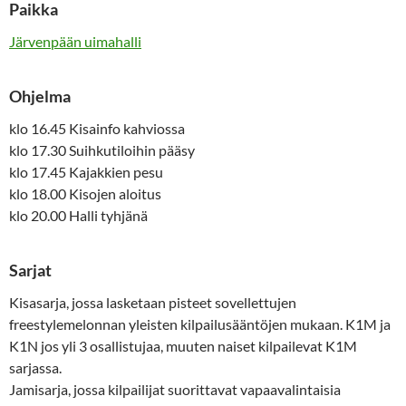
Paikka
Järvenpään uimahalli
Ohjelma
klo 16.45 Kisainfo kahviossa
klo 17.30 Suihkutiloihin pääsy
klo 17.45 Kajakkien pesu
klo 18.00 Kisojen aloitus
klo 20.00 Halli tyhjänä
Sarjat
Kisasarja, jossa lasketaan pisteet sovellettujen
freestylemelonnan yleisten kilpailusääntöjen mukaan. K1M ja
K1N jos yli 3 osallistujaa, muuten naiset kilpailevat K1M
sarjassa.
Jamisarja, jossa kilpailijat suorittavat vapaavalintaisia