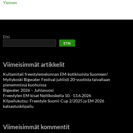
Yleinen
Etsi
ETSI
Viimeisimmät artikkelit
Kultamitali freestylemelonnan EM-kotikisoista Suomeen!
Myllykoski Bigwater Festival juhlisti 20-vuotista taivaltaan
pienemmissä kuohuissa
Bigwater 2026 – Juhlavuosi
Freestylen EM kisat Neitikoskella 10. -13.6.2026
Kilpailukutsu: Freestyle Suomi-Cup 2/2025 ja EM 2026
katsastuskilpailu
Viimeisimmät kommentit