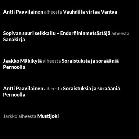
Antti Paavilainen
aiheesta
Vauhdilla virtaa Vantaa
Sopivan suuri seikkailu – Endorfiininmetsästäjä
aiheesta
Sanakirja
Jaakko Mäkikylä
aiheesta
Soraistuksia ja soraääniä
Pernoolla
Antti Paavilainen
aiheesta
Soraistuksia ja soraääniä
Pernoolla
Jarkko
aiheesta
Mustijoki