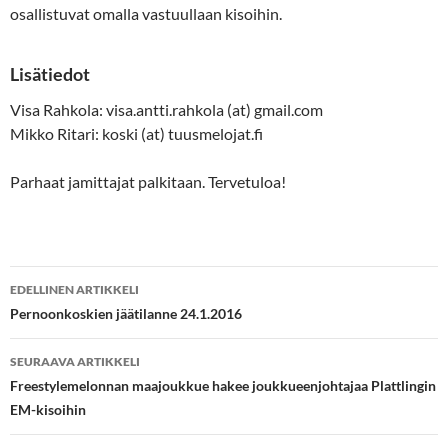
osallistuvat omalla vastuullaan kisoihin.
Lisätiedot
Visa Rahkola: visa.antti.rahkola (at) gmail.com
Mikko Ritari: koski (at) tuusmelojat.fi
Parhaat jamittajat palkitaan. Tervetuloa!
Artikkelien
EDELLINEN ARTIKKELI
selaus
Pernoonkoskien jäätilanne 24.1.2016
SEURAAVA ARTIKKELI
Freestylemelonnan maajoukkue hakee joukkueenjohtajaa Plattlingin
EM-kisoihin