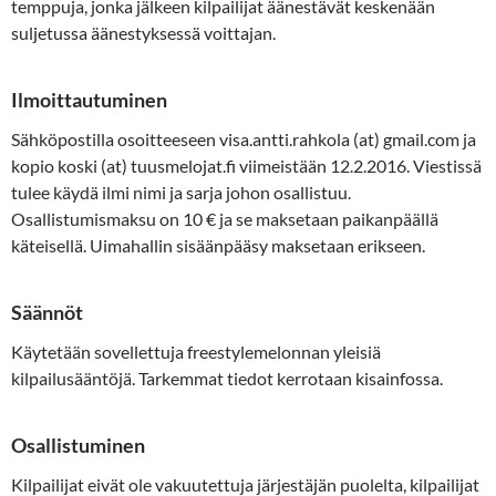
temppuja, jonka jälkeen kilpailijat äänestävät keskenään
suljetussa äänestyksessä voittajan.
Ilmoittautuminen
Sähköpostilla osoitteeseen visa.antti.rahkola (at) gmail.com ja
kopio koski (at) tuusmelojat.fi viimeistään 12.2.2016. Viestissä
tulee käydä ilmi nimi ja sarja johon osallistuu.
Osallistumismaksu on 10 € ja se maksetaan paikanpäällä
käteisellä. Uimahallin sisäänpääsy maksetaan erikseen.
Säännöt
Käytetään sovellettuja freestylemelonnan yleisiä
kilpailusääntöjä. Tarkemmat tiedot kerrotaan kisainfossa.
Osallistuminen
Kilpailijat eivät ole vakuutettuja järjestäjän puolelta, kilpailijat