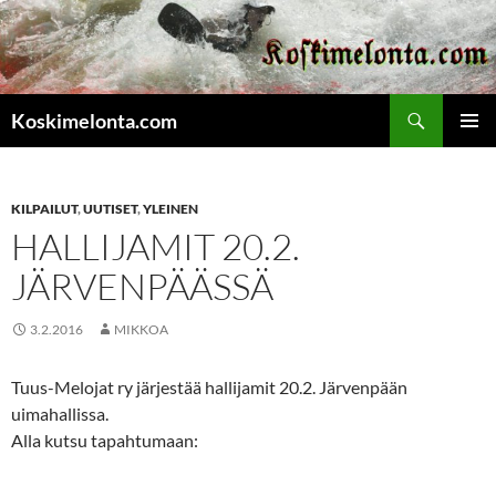
Etsi
Koskimelonta.com
SIIRRY
ENSISIJ
SISÄLTÖÖN
VALIKK
KILPAILUT
,
UUTISET
,
YLEINEN
HALLIJAMIT 20.2.
JÄRVENPÄÄSSÄ
3.2.2016
MIKKOA
Tuus-Melojat ry järjestää hallijamit 20.2. Järvenpään
uimahallissa.
Alla kutsu tapahtumaan: