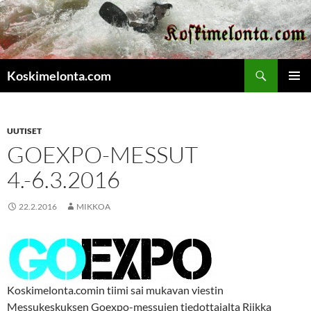
Etsi
Koskimelonta.com
SIIRRY
ENSISIJ
SISÄLTÖÖN
VALIKK
UUTISET
GOEXPO-MESSUT
4.-6.3.2016
22.2.2016
MIKKOA
Koskimelonta.comin tiimi sai mukavan viestin
Messukeskuksen Goexpo-messujen tiedottajalta Riikka