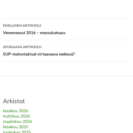
Artikkelien
EDELLINEN ARTIKKELI
selaus
Venemessut 2016 – messukatsaus
SEURAAVA ARTIKKELI
SUP-melontakisat virtaavassa vedessä?
Arkistot
kesäkuu 2026
huhtikuu 2026
maaliskuu 2026
kesäkuu 2025
toukokuu 2025