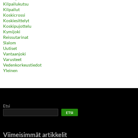
Kilpailukutsu
Kilpailut
Koskicrossi
Koskiesittelyt
Koskipujottelu
Kymijoki
Reissutarinat
Slalom
Uutiset
Vantaanjoki
Varusteet
Vedenkorkeustiedot
Yleinen
Etsi
ETSI
Viimeisimmät artikkelit