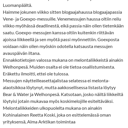
Luomanpäältä.
Haimme jokunen viikko sitten blogaajahaussa blogaajapassia
Vene- ja Goexpo-messuille. Venemessujen haussa oltiin reilu
viikko myöhässä deadlinestä, eikä passia näin ollen tietenkään
saatu. Goexpo-messujen kanssa oltiin kuitenkin riittävän
ajoissa liikkeellä ja sen myötä passi myönnettiin. Goexposta
voidaan näin ollen myöskin odotella katsausta messujen
avauspäivän iltana.
Ennakkotietojen valossa mukana on melontaliikkeistä ainakin
Welhonpesä. Muiden osalta ei ole tietoa osallistumisesta.
Eräkettu ilmoitti, ettei ole tulossa.
Messujen näytteilleasettajalistaa selatessa ei melonta-
alaotsikkoa löytynyt, mutta aakkosellisessa listasta löytyy
Bear & Water ja Welhonpesä. Katsotaan, josko näiltä liikkeiltä
löytyisi jotain mukavaa myös koskimelojille esiteltäväksi.
Melontaliikkeiden ulkopuolelta mukana on ainakin
Kohinalainen Reetta Koski, joka on esittelemässä oman
yrityksensä, Alma Arktikan toimintaa