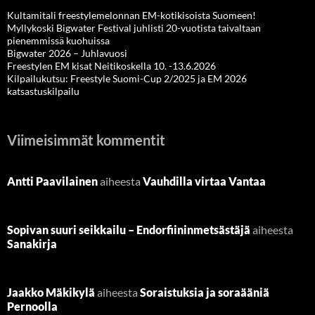
Kultamitali freestylemelonnan EM-kotikisoista Suomeen!
Myllykoski Bigwater Festival juhlisti 20-vuotista taivaltaan
pienemmissä kuohuissa
Bigwater 2026 – Juhlavuosi
Freestylen EM kisat Neitikoskella 10. -13.6.2026
Kilpailukutsu: Freestyle Suomi-Cup 2/2025 ja EM 2026
katsastuskilpailu
Viimeisimmät kommentit
Antti Paavilainen
aiheesta
Vauhdilla virtaa Vantaa
Sopivan suuri seikkailu – Endorfiininmetsästäjä
aiheesta
Sanakirja
Jaakko Mäkikylä
aiheesta
Soraistuksia ja soraääniä
Pernoolla