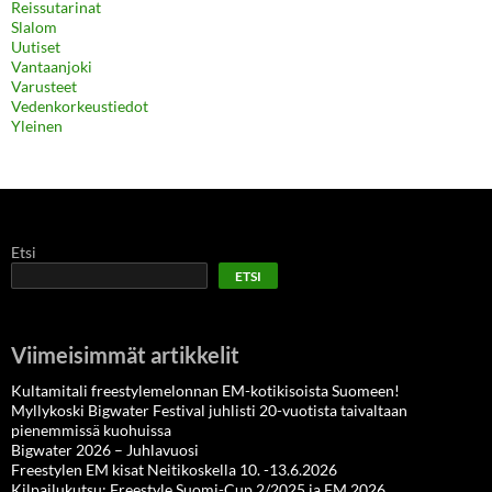
Reissutarinat
Slalom
Uutiset
Vantaanjoki
Varusteet
Vedenkorkeustiedot
Yleinen
Etsi
ETSI
Viimeisimmät artikkelit
Kultamitali freestylemelonnan EM-kotikisoista Suomeen!
Myllykoski Bigwater Festival juhlisti 20-vuotista taivaltaan
pienemmissä kuohuissa
Bigwater 2026 – Juhlavuosi
Freestylen EM kisat Neitikoskella 10. -13.6.2026
Kilpailukutsu: Freestyle Suomi-Cup 2/2025 ja EM 2026