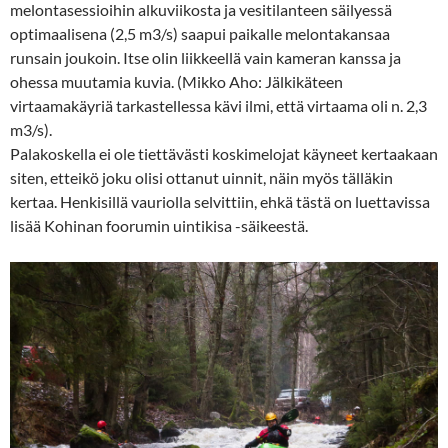
melontasessioihin alkuviikosta ja vesitilanteen säilyessä
optimaalisena (2,5 m3/s) saapui paikalle melontakansaa
runsain joukoin. Itse olin liikkeellä vain kameran kanssa ja
ohessa muutamia kuvia. (Mikko Aho: Jälkikäteen
virtaamakäyriä tarkastellessa kävi ilmi, että virtaama oli n. 2,3
m3/s).
Palakoskella ei ole tiettävästi koskimelojat käyneet kertaakaan
siten, etteikö joku olisi ottanut uinnit, näin myös tälläkin
kertaa. Henkisillä vauriolla selvittiin, ehkä tästä on luettavissa
lisää Kohinan foorumin uintikisa -säikeestä.