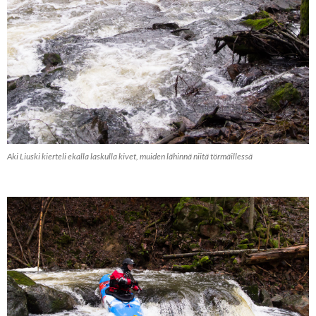
Aki Liuski kierteli ekalla laskulla kivet, muiden lähinnä niitä törmäillessä