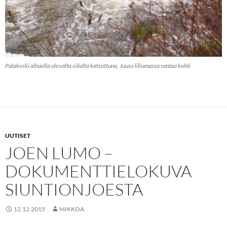
Palakoski alhaalla olevalta sillalta katsottuna, Juuso lillumassa rantaa kohti
UUTISET
JOEN LUMO –
DOKUMENTTIELOKUVA
SIUNTIONJOESTA
12.12.2015
MIKKOA