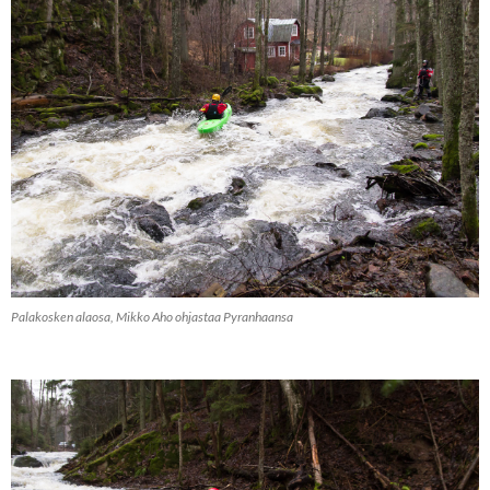
Palakosken alaosa, Mikko Aho ohjastaa Pyranhaansa