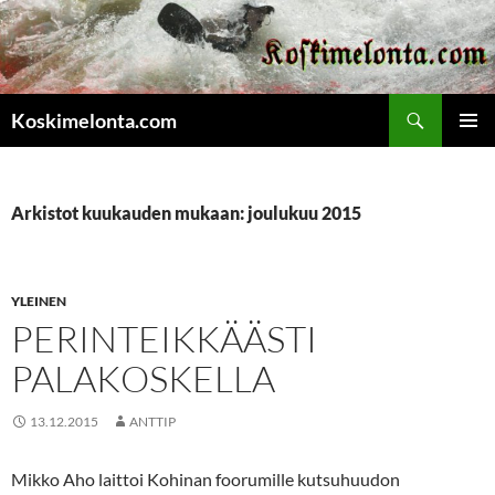
Etsi
Koskimelonta.com
SIIRRY
ENSISIJ
SISÄLTÖÖN
VALIKK
Arkistot kuukauden mukaan: joulukuu 2015
YLEINEN
PERINTEIKKÄÄSTI
PALAKOSKELLA
13.12.2015
ANTTIP
Mikko Aho laittoi Kohinan foorumille kutsuhuudon