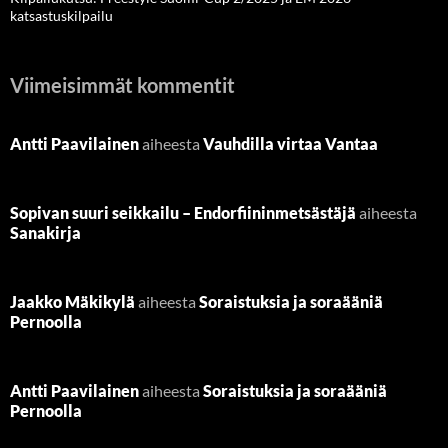
katsastuskilpailu
Viimeisimmät kommentit
Antti Paavilainen
aiheesta
Vauhdilla virtaa Vantaa
Sopivan suuri seikkailu – Endorfiininmetsästäjä
aiheesta
Sanakirja
Jaakko Mäkikylä
aiheesta
Soraistuksia ja soraääniä
Pernoolla
Antti Paavilainen
aiheesta
Soraistuksia ja soraääniä
Pernoolla