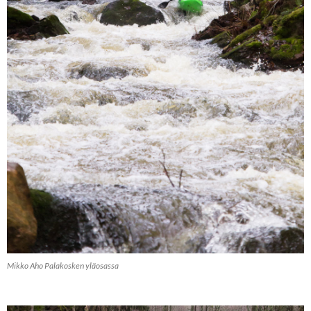
Mikko Aho Palakosken yläosassa