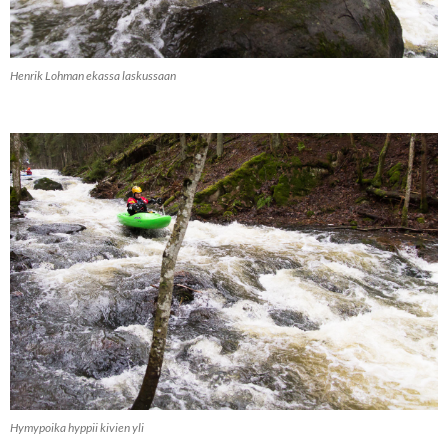
Henrik Lohman ekassa laskussaan
Hymypoika hyppii kivien yli