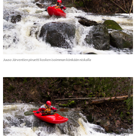
Juuso Järventien piruetti kosken isoimman könkään niskalla