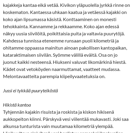
kajakkeja kantaa eikä vetää. Kivikon yläpuolella jyrkkä rinne on
koskematon. Kantaessa uhkaan kaatua ja vetäessä kajakki on
koko ajan lipsumassa käsistä. Konttaaminen on monesti
tehokkainta. Kannamme ja rekkaamme. Koko ajan edessä
näkyy uusia siivilöitä, poikittaisia puita ja valtavia puurytöjä.
Kahdessa tunnissa etenemme runsaan puoli kilometriä ja
ohitamme oppaassa mainitun ainoan pakollisen kantopaikan,
kataraktimaisen siivilän. Syömme välillä eväitä. Osa on jo
juonut kaikki nesteensä. Hiukseni valuvat likomärkinä hiestä.
Kädet ovat vetoköyden naarmuttamat, vaatteet mudassa.
Melontavaatteita parempia kiipeilyvaatetuksia on.
Jussi ei tykkää puuryteiköstä
Hikistä kantoa
Tyhjennän kajakin risuista ja roskista ja kiskon hikisenä
aukkopeiton kiinni. Pärskyvä vesi viilentää mukavasti. Joki saa
alkunsa tunturista vain muutamaa kilometriä ylempää.