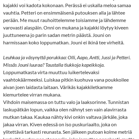
kajakki voi kadota kokonaan. Perässä ei uskalla meloa samaa
vauhtia. Petteri on ensimmäisenä putouksen alla ja lähtee
perään. Me muut rauhoittelemme toisiamme ja lähdemme
varovasti alaspäin. Onni on mukana ja kajakki löytyy kiveen
juuttuneena jo parin sadan metrin päästä. Jouni on
harmissaan koko loppumatkan. Jouni ei ikinä tee virheitä.
Leuhkaa ja väsynyttä porukkaa: Olli, Aapo, Antti, Jussi ja Petteri.
Missäs Jouni luuraa? Taustalla tiukkoja kapeikkoja.
Loppumatkasta virta muuttuu luikertelevaksi
vaahtokäärmeeksi. Luiskaa pitkin kuohuva vana poukkoilee
aivan joen laidasta laitaan. Värikäs kajakkiletkamme
kiemurtelee virran mukana.
Vihdoin maisemassa on tuttu valo ja laaksorinne. Tunnistan
laskupätkän lopun, vaikka olen nähnyt sen vain alavirrasta
mutkan takaa. Kaukaa nähty kivi onkin valtava järkäle, joka
jakaa virran. Kiven edessä on iso puskuriaalto, joka on
ylitettävä tarkasti reunasta. Sen jälkeen putoan kolme metriä