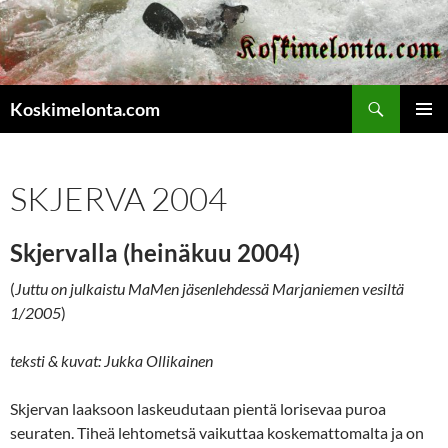
Etsi
Koskimelonta.com
SIIRRY
ENSISIJ
SISÄLTÖÖN
VALIKK
SKJERVA 2004
Skjervalla (heinäkuu 2004)
(
Juttu on julkaistu MaMen jäsenlehdessä Marjaniemen vesiltä
1/2005
)
teksti & kuvat: Jukka Ollikainen
Skjervan laaksoon laskeudutaan pientä lorisevaa puroa
seuraten. Tiheä lehtometsä vaikuttaa koskemattomalta ja on