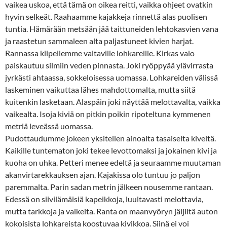
vaikea uskoa, että tämä on oikea reitti, vaikka ohjeet ovatkin
hyvin selkeät. Raahaamme kajakkeja rinnettä alas puolisen
tuntia. Hämärään metsään jää taittuneiden lehtokasvien vana
ja raastetun sammaleen alta paljastuneet kivien harjat.
Rannassa kiipeilemme valtaville lohkareille. Kirkas valo
paiskautuu silmiin veden pinnasta. Joki ryöppyää ylävirrasta
jyrkästi ahtaassa, sokkeloisessa uomassa. Lohkareiden välissä
laskeminen vaikuttaa lähes mahdottomalta, mutta siitä
kuitenkin lasketaan. Alaspäin joki näyttää melottavalta, vaikka
vaikealta. Isoja kiviä on pitkin poikin ripoteltuna kymmenen
metriä leveässä uomassa.
Pudottaudumme jokeen yksitellen ainoalta tasaiselta kiveltä.
Kaikille tuntematon joki tekee levottomaksi ja jokainen kivi ja
kuoha on uhka. Petteri menee edeltä ja seuraamme muutaman
akanvirtarekkauksen ajan. Kajakissa olo tuntuu jo paljon
paremmalta. Parin sadan metrin jälkeen nousemme rantaan.
Edessä on siivilämäisiä kapeikkoja, luultavasti melottavia,
mutta tarkkoja ja vaikeita. Ranta on maanvyöryn jäljiltä auton
kokoisista lohkareista koostuvaa kivikkoa. Siinä ei voi