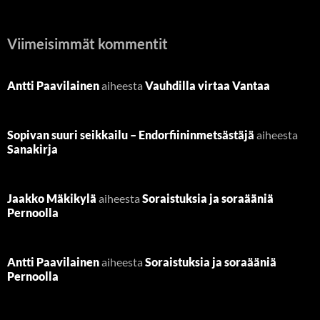
Viimeisimmät kommentit
Antti Paavilainen
aiheesta
Vauhdilla virtaa Vantaa
Sopivan suuri seikkailu – Endorfiininmetsästäjä
aiheesta
Sanakirja
Jaakko Mäkikylä
aiheesta
Soraistuksia ja soraääniä
Pernoolla
Antti Paavilainen
aiheesta
Soraistuksia ja soraääniä
Pernoolla