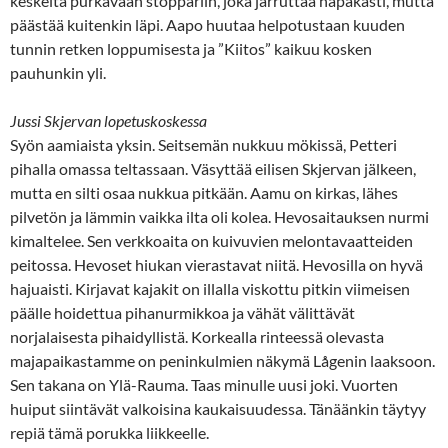
keskeltä purkavaan stoppariin, joka jarruttaa napakasti, mutta
päästää kuitenkin läpi. Aapo huutaa helpotustaan kuuden
tunnin retken loppumisesta ja ”Kiitos” kaikuu kosken
pauhunkin yli.
Jussi Skjervan lopetuskoskessa
Syön aamiaista yksin. Seitsemän nukkuu mökissä, Petteri
pihalla omassa teltassaan. Väsyttää eilisen Skjervan jälkeen,
mutta en silti osaa nukkua pitkään. Aamu on kirkas, lähes
pilvetön ja lämmin vaikka ilta oli kolea. Hevosaitauksen nurmi
kimaltelee. Sen verkkoaita on kuivuvien melontavaatteiden
peitossa. Hevoset hiukan vierastavat niitä. Hevosilla on hyvä
hajuaisti. Kirjavat kajakit on illalla viskottu pitkin viimeisen
päälle hoidettua pihanurmikkoa ja vähät välittävät
norjalaisesta pihaidyllistä. Korkealla rinteessä olevasta
majapaikastamme on peninkulmien näkymä Lågenin laaksoon.
Sen takana on Ylä-Rauma. Taas minulle uusi joki. Vuorten
huiput siintävät valkoisina kaukaisuudessa. Tänäänkin täytyy
repiä tämä porukka liikkeelle.