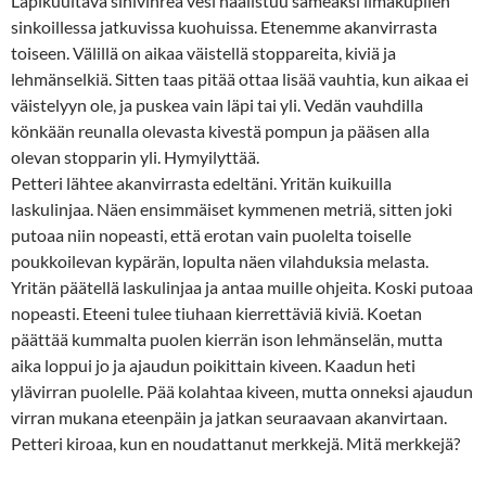
Läpikuultava sinivihreä vesi haalistuu sameaksi ilmakuplien
sinkoillessa jatkuvissa kuohuissa. Etenemme akanvirrasta
toiseen. Välillä on aikaa väistellä stoppareita, kiviä ja
lehmänselkiä. Sitten taas pitää ottaa lisää vauhtia, kun aikaa ei
väistelyyn ole, ja puskea vain läpi tai yli. Vedän vauhdilla
könkään reunalla olevasta kivestä pompun ja pääsen alla
olevan stopparin yli. Hymyilyttää.
Petteri lähtee akanvirrasta edeltäni. Yritän kuikuilla
laskulinjaa. Näen ensimmäiset kymmenen metriä, sitten joki
putoaa niin nopeasti, että erotan vain puolelta toiselle
poukkoilevan kypärän, lopulta näen vilahduksia melasta.
Yritän päätellä laskulinjaa ja antaa muille ohjeita. Koski putoaa
nopeasti. Eteeni tulee tiuhaan kierrettäviä kiviä. Koetan
päättää kummalta puolen kierrän ison lehmänselän, mutta
aika loppui jo ja ajaudun poikittain kiveen. Kaadun heti
ylävirran puolelle. Pää kolahtaa kiveen, mutta onneksi ajaudun
virran mukana eteenpäin ja jatkan seuraavaan akanvirtaan.
Petteri kiroaa, kun en noudattanut merkkejä. Mitä merkkejä?