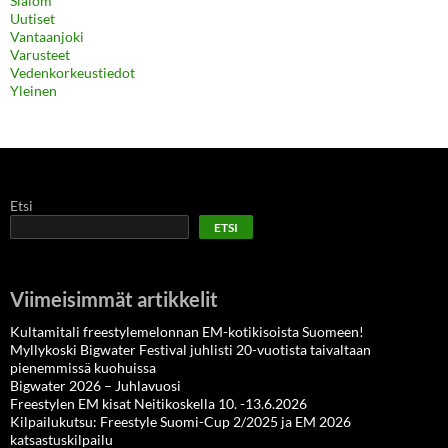
Slalom
Uutiset
Vantaanjoki
Varusteet
Vedenkorkeustiedot
Yleinen
Etsi
ETSI
Viimeisimmät artikkelit
Kultamitali freestylemelonnan EM-kotikisoista Suomeen!
Myllykoski Bigwater Festival juhlisti 20-vuotista taivaltaan
pienemmissä kuohuissa
Bigwater 2026 – Juhlavuosi
Freestylen EM kisat Neitikoskella 10. -13.6.2026
Kilpailukutsu: Freestyle Suomi-Cup 2/2025 ja EM 2026
katsastuskilpailu