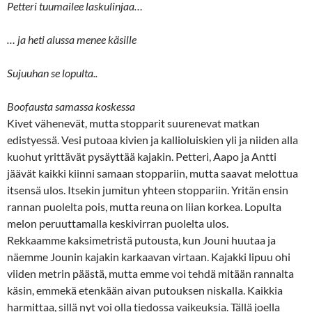
Petteri tuumailee laskulinjaa…
… ja heti alussa menee käsille
Sujuuhan se lopulta..
Boofausta samassa koskessa
Kivet vähenevät, mutta stopparit suurenevat matkan
edistyessä. Vesi putoaa kivien ja kallioluiskien yli ja niiden alla
kuohut yrittävät pysäyttää kajakin. Petteri, Aapo ja Antti
jäävät kaikki kiinni samaan stoppariin, mutta saavat melottua
itsensä ulos. Itsekin jumitun yhteen stoppariin. Yritän ensin
rannan puolelta pois, mutta reuna on liian korkea. Lopulta
melon peruuttamalla keskivirran puolelta ulos.
Rekkaamme kaksimetristä putousta, kun Jouni huutaa ja
näemme Jounin kajakin karkaavan virtaan. Kajakki lipuu ohi
viiden metrin päästä, mutta emme voi tehdä mitään rannalta
käsin, emmekä etenkään aivan putouksen niskalla. Kaikkia
harmittaa, sillä nyt voi olla tiedossa vaikeuksia. Tällä joella