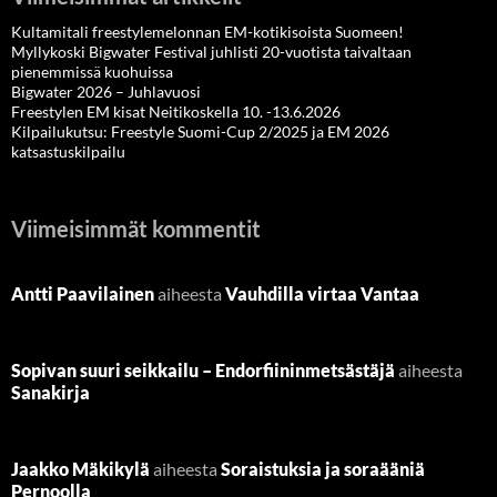
Kultamitali freestylemelonnan EM-kotikisoista Suomeen!
Myllykoski Bigwater Festival juhlisti 20-vuotista taivaltaan
pienemmissä kuohuissa
Bigwater 2026 – Juhlavuosi
Freestylen EM kisat Neitikoskella 10. -13.6.2026
Kilpailukutsu: Freestyle Suomi-Cup 2/2025 ja EM 2026
katsastuskilpailu
Viimeisimmät kommentit
Antti Paavilainen
aiheesta
Vauhdilla virtaa Vantaa
Sopivan suuri seikkailu – Endorfiininmetsästäjä
aiheesta
Sanakirja
Jaakko Mäkikylä
aiheesta
Soraistuksia ja soraääniä
Pernoolla