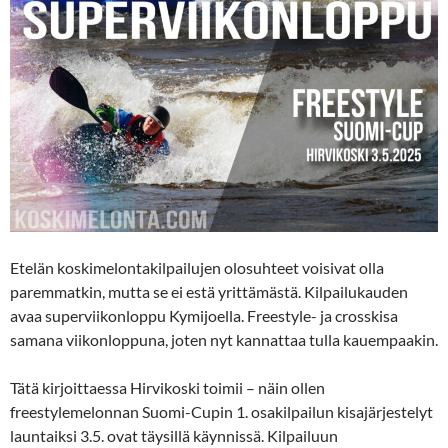
Etelän koskimelontakilpailujen olosuhteet voisivat olla
paremmatkin, mutta se ei estä yrittämästä. Kilpailukauden
avaa superviikonloppu Kymijoella. Freestyle- ja crosskisa
samana viikonloppuna, joten nyt kannattaa tulla kauempaakin.
Tätä kirjoittaessa Hirvikoski toimii – näin ollen
freestylemelonnan Suomi-Cupin 1. osakilpailun kisajärjestelyt
launtaiksi 3.5. ovat täysillä käynnissä. Kilpailuun