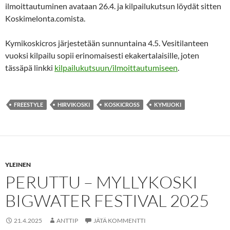
ilmoittautuminen avataan 26.4. ja kilpailukutsun löydät sitten
Koskimelonta.comista.
Kymikoskicros järjestetään sunnuntaina 4.5. Vesitilanteen
vuoksi kilpailu sopii erinomaisesti ekakertalaisille, joten
tässäpä linkki
kilpailukutsuun/ilmoittautumiseen
.
FREESTYLE
HIRVIKOSKI
KOSKICROSS
KYMIJOKI
YLEINEN
PERUTTU – MYLLYKOSKI
BIGWATER FESTIVAL 2025
21.4.2025
ANTTIP
JÄTÄ KOMMENTTI