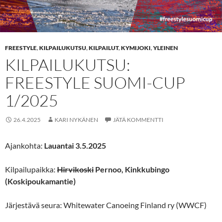
FREESTYLE
,
KILPAILUKUTSU
,
KILPAILUT
,
KYMIJOKI
,
YLEINEN
KILPAILUKUTSU:
FREESTYLE SUOMI-CUP
1/2025
26.4.2025
KARI NYKÄNEN
JÄTÄ KOMMENTTI
Ajankohta:
Lauantai 3.5.2025
Kilpailupaikka:
Hirvikoski
Pernoo, Kinkkubingo
(Koskipoukamantie)
Järjestävä seura: Whitewater Canoeing Finland ry (WWCF)