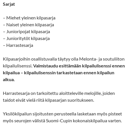
Sarjat
– Miehet yleinen kilpasarja
– Naiset yleinen kilpasarja
– Junioripojat kilpasarja
– Junioritytöt kilpasarja
– Harrastesarja
Kilpasarjoihin osallistuvalla täytyy olla Melonta- ja soutuliiton
kilpailulisenssi.
Valmistaudu esittämään kilpailulisenssi ennen
kilpailua – kilpailulisenssin tarkastetaan ennen kilpailun
alkua.
Harrastesarja on tarkoitettu aloitteleville melojille, joiden
taidot eivät vielä riitä kilpasarjan suoritukseen.
Yksilökilpailun sijoitusten perusteella lasketaan myös pisteet
myös seurojen välistä Suomi-Cupin kokonaiskilpailua varten.