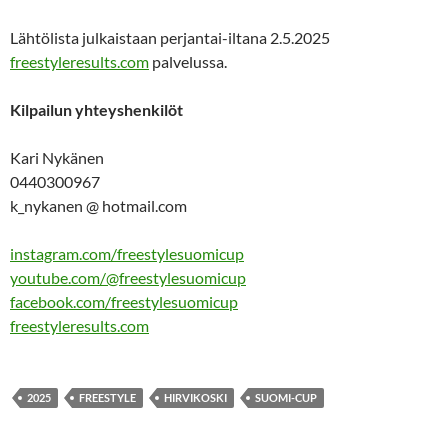
Lähtölista julkaistaan perjantai-iltana 2.5.2025
freestyleresults.com
palvelussa.
Kilpailun yhteyshenkilöt
Kari Nykänen
0440300967
k_nykanen @ hotmail.com
instagram.com/freestylesuomicup
youtube.com/@freestylesuomicup
facebook.com/freestylesuomicup
freestyleresults.com
2025
FREESTYLE
HIRVIKOSKI
SUOMI-CUP