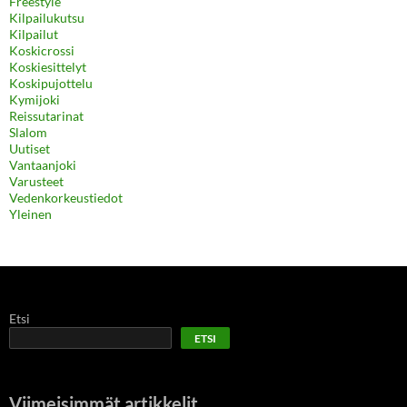
Freestyle
Kilpailukutsu
Kilpailut
Koskicrossi
Koskiesittelyt
Koskipujottelu
Kymijoki
Reissutarinat
Slalom
Uutiset
Vantaanjoki
Varusteet
Vedenkorkeustiedot
Yleinen
Etsi
ETSI
Viimeisimmät artikkelit