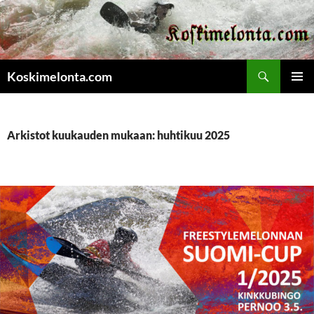
Etsi
Koskimelonta.com
SIIRRY
ENSISIJ
SISÄLTÖÖN
VALIKK
Arkistot kuukauden mukaan: huhtikuu 2025