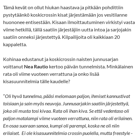
Tämä kevät on ollut hiukan haastava ja pitkään pohdittiin
pystytäänkö koskicrossin kisat järjestämään jos vesitilanne
huononee entisestään. Kisaan ilmoittautuminen virkistyi vasta
viime hetkillä, tällä saatiin järjestäjiin uutta intoa ja sarjojakin
saatiin onneksi järjestettyä. Kilpailijoita oli kaikkiaan 20
kappaletta.
Kohinaa edustanut ja koskicrossin naisten junnusarjan
voittanut
Nea Rautio
kertoo päivän tunnelmista. Minkälainen
rata oli viime vuoteen verrattuna ja onko lisää
kisasuunnitelmia tälle kaudelle?
”
Oli hyvä tunnelma, pääsi melomaan paljon, ihmiset kannustivat
toisiaan ja sain myös neuvoja. Junnusarjakin saatiin järjestettyä,
joka oli musta tosi kivaa. Rata oli ihan kiva. Se että vedentaso oli
paljon matalampi viime vuoteen verrattuna, niin rata oli erilainen.
En osaa suoraan sanoa, kumpi oli parempi, koska ne oli niin
erilaiset. Ei ole kisasuunnitelmia crossin puolella, mutta freestyle -