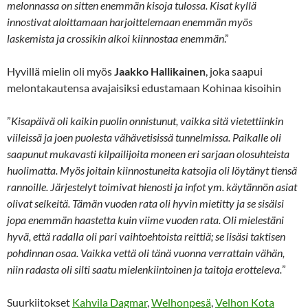
melonnassa on sitten enemmän kisoja tulossa. Kisat kyllä
innostivat aloittamaan harjoittelemaan enemmän myös
laskemista ja crossikin alkoi kiinnostaa enemmän
.”
Hyvillä mielin oli myös
Jaakko Hallikainen
, joka saapui
melontakautensa avajaisiksi edustamaan Kohinaa kisoihin
”
Kisapäivä oli kaikin puolin onnistunut, vaikka sitä vietettiinkin
viileissä ja joen puolesta vähävetisissä tunnelmissa. Paikalle oli
saapunut mukavasti kilpailijoita moneen eri sarjaan olosuhteista
huolimatta. Myös joitain kiinnostuneita katsojia oli löytänyt tiensä
rannoille. Järjestelyt toimivat hienosti ja infot ym. käytännön asiat
olivat selkeitä. Tämän vuoden rata oli hyvin mietitty ja se sisälsi
jopa enemmän haastetta kuin viime vuoden rata. Oli mielestäni
hyvä, että radalla oli pari vaihtoehtoista reittiä; se lisäsi taktisen
pohdinnan osaa. Vaikka vettä oli tänä vuonna verrattain vähän,
niin radasta oli silti saatu mielenkiintoinen ja taitoja erotteleva.
”
Suurkiitokset
Kahvila Dagmar
,
Welhonpesä
,
Velhon Kota