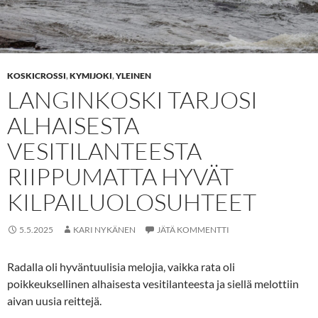
KOSKICROSSI
,
KYMIJOKI
,
YLEINEN
LANGINKOSKI TARJOSI
ALHAISESTA
VESITILANTEESTA
RIIPPUMATTA HYVÄT
KILPAILUOLOSUHTEET
5.5.2025
KARI NYKÄNEN
JÄTÄ KOMMENTTI
Radalla oli hyväntuulisia melojia, vaikka rata oli
poikkeuksellinen alhaisesta vesitilanteesta ja siellä melottiin
aivan uusia reittejä.