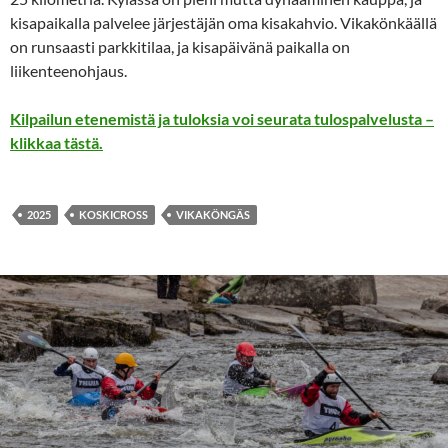
kisapaikalla palvelee järjestäjän oma kisakahvio. Vikakönkäällä
on runsaasti parkkitilaa, ja kisapäivänä paikalla on
liikenteenohjaus.
Kilpailun etenemistä ja tuloksia voi seurata tulospalvelusta –
klikkaa tästä.
2025
KOSKICROSS
VIKAKÖNGÄS