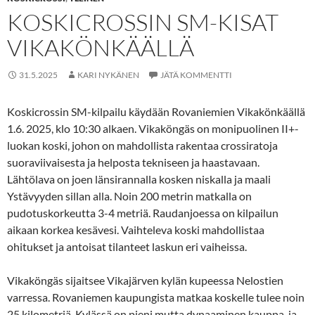
KOSKICROSSIN SM-KISAT
VIKAKÖNKÄÄLLÄ
31.5.2025
KARI NYKÄNEN
JÄTÄ KOMMENTTI
Koskicrossin SM-kilpailu käydään Rovaniemien Vikakönkäällä
1.6. 2025, klo 10:30 alkaen. Vikaköngäs on monipuolinen II+-
luokan koski, johon on mahdollista rakentaa crossiratoja
suoraviivaisesta ja helposta tekniseen ja haastavaan.
Lähtölava on joen länsirannalla kosken niskalla ja maali
Ystävyyden sillan alla. Noin 200 metrin matkalla on
pudotuskorkeutta 3-4 metriä. Raudanjoessa on kilpailun
aikaan korkea kesävesi. Vaihteleva koski mahdollistaa
ohitukset ja antoisat tilanteet laskun eri vaiheissa.
Vikaköngäs sijaitsee Vikajärven kylän kupeessa Nelostien
varressa. Rovaniemen kaupungista matkaa koskelle tulee noin
25 kilometriä. Kylässä on pieni mutta dynaaminen kauppa, ja