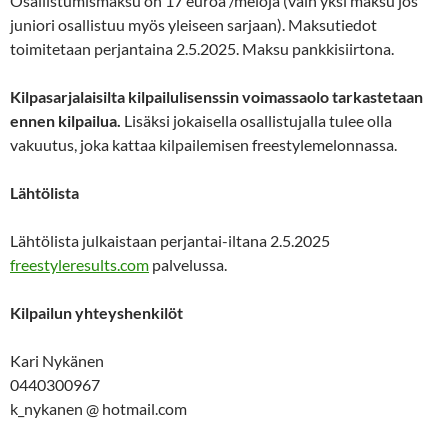
Osallistumismaksu on 17 euroa /meloja (vain yksi maksu jos
juniori osallistuu myös yleiseen sarjaan). Maksutiedot
toimitetaan perjantaina 2.5.2025. Maksu pankkisiirtona.
Kilpasarjalaisilta kilpailulisenssin voimassaolo tarkastetaan
ennen kilpailua.
Lisäksi jokaisella osallistujalla tulee olla
vakuutus, joka kattaa kilpailemisen freestylemelonnassa.
Lähtölista
Lähtölista julkaistaan perjantai-iltana 2.5.2025
freestyleresults.com
palvelussa.
Kilpailun yhteyshenkilöt
Kari Nykänen
0440300967
k_nykanen @ hotmail.com