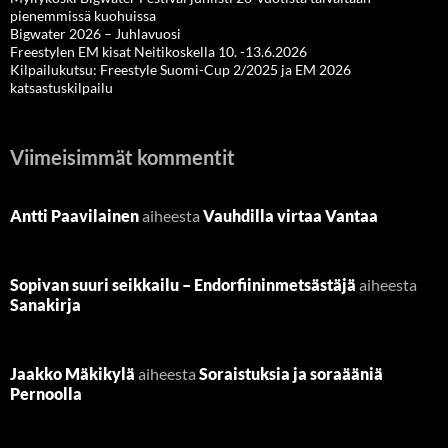
pienemmissä kuohuissa
Bigwater 2026 – Juhlavuosi
Freestylen EM kisat Neitikoskella 10. -13.6.2026
Kilpailukutsu: Freestyle Suomi-Cup 2/2025 ja EM 2026
katsastuskilpailu
Viimeisimmät kommentit
Antti Paavilainen
aiheesta
Vauhdilla virtaa Vantaa
Sopivan suuri seikkailu – Endorfiininmetsästäjä
aiheesta
Sanakirja
Jaakko Mäkikylä
aiheesta
Soraistuksia ja soraääniä
Pernoolla