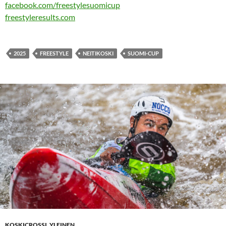
facebook.com/freestylesuomicup
freestyleresults.com
2025
FREESTYLE
NEITIKOSKI
SUOMI-CUP
KOSKICROSSI
,
YLEINEN