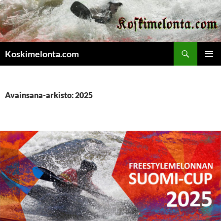
Etsi
Koskimelonta.com
SIIRRY
ENSISIJ
SISÄLTÖÖN
VALIKK
Avainsana-arkisto: 2025