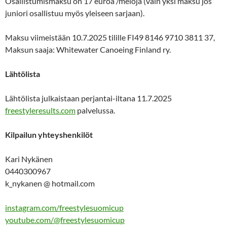
Osallistumismaksu on 17 euroa /meloja (vain yksi maksu jos
juniori osallistuu myös yleiseen sarjaan).
Maksu viimeistään 10.7.2025 tilille FI49 8146 9710 3811 37,
Maksun saaja: Whitewater Canoeing Finland ry.
Lähtölista
Lähtölista julkaistaan perjantai-iltana 11.7.2025
freestyleresults.com
palvelussa.
Kilpailun yhteyshenkilöt
Kari Nykänen
0440300967
k_nykanen @ hotmail.com
instagram.com/freestylesuomicup
youtube.com/@freestylesuomicup