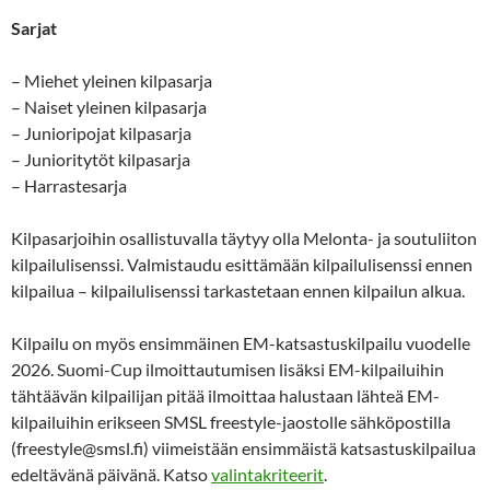
Sarjat
– Miehet yleinen kilpasarja
– Naiset yleinen kilpasarja
– Junioripojat kilpasarja
– Junioritytöt kilpasarja
– Harrastesarja
Kilpasarjoihin osallistuvalla täytyy olla Melonta- ja soutuliiton
kilpailulisenssi. Valmistaudu esittämään kilpailulisenssi ennen
kilpailua – kilpailulisenssi tarkastetaan ennen kilpailun alkua.
Kilpailu on myös ensimmäinen EM-katsastuskilpailu vuodelle
2026. Suomi-Cup ilmoittautumisen lisäksi EM-kilpailuihin
tähtäävän kilpailijan pitää ilmoittaa halustaan lähteä EM-
kilpailuihin erikseen SMSL freestyle-jaostolle sähköpostilla
(freestyle@smsl.fi) viimeistään ensimmäistä katsastuskilpailua
edeltävänä päivänä. Katso
valintakriteerit
.