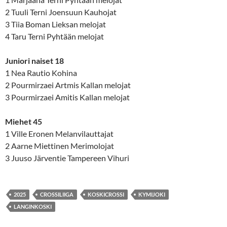
2 Tuuli Terni Joensuun Kauhojat
3 Tiia Boman Lieksan melojat
4 Taru Terni Pyhtään melojat
Juniori naiset 18
1 Nea Rautio Kohina
2 Pourmirzaei Artmis Kallan melojat
3 Pourmirzaei Amitis Kallan melojat
Miehet 45
1 Ville Eronen Melanvilauttajat
2 Aarne Miettinen Merimolojat
3 Juuso Järventie Tampereen Vihuri
2025
CROSSILIIGA
KOSKICROSSI
KYMIJOKI
LANGINKOSKI