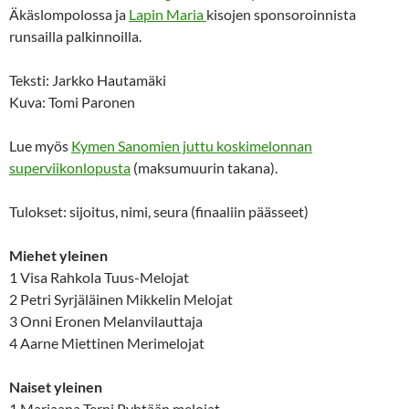
Äkäslompolossa ja
Lapin Maria
kisojen sponsoroinnista
runsailla palkinnoilla.
Teksti: Jarkko Hautamäki
Kuva: Tomi Paronen
Lue myös
Kymen Sanomien juttu koskimelonnan
superviikonlopusta
(maksumuurin takana).
Tulokset: sijoitus, nimi, seura (finaaliin päässeet)
Miehet yleinen
1 Visa Rahkola Tuus-Melojat
2 Petri Syrjäläinen Mikkelin Melojat
3 Onni Eronen Melanvilauttaja
4 Aarne Miettinen Merimelojat
Naiset yleinen
1 Marjaana Terni Pyhtään melojat