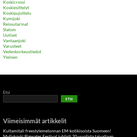
Koskicrossi
Koskiesittelyt
Koskipujottelu
Kymijoki
Reissutarinat
Slalom
Uutiset
Vantaanjoki
Varusteet
Vedenkorkeustiedot
Yleinen
Etsi
ETSI
Viimeisimmät artikkelit
Kultamitali freestylemelonnan EM-kotikisoista Suomeen!
Myllykoski Bigwater Festival juhlisti 20-vuotista taivaltaan