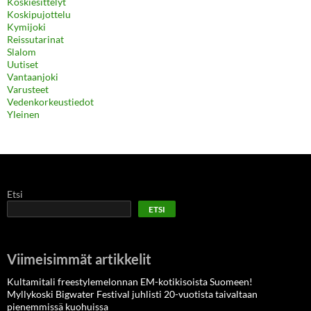
Koskiesittelyt
Koskipujottelu
Kymijoki
Reissutarinat
Slalom
Uutiset
Vantaanjoki
Varusteet
Vedenkorkeustiedot
Yleinen
Etsi
ETSI
Viimeisimmät artikkelit
Kultamitali freestylemelonnan EM-kotikisoista Suomeen!
Myllykoski Bigwater Festival juhlisti 20-vuotista taivaltaan
pienemmissä kuohuissa