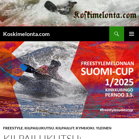
Etsi
Koskimelonta.com
SIIRRY
ENSISIJ
SISÄLTÖÖN
VALIKK
FREESTYLE
,
KILPAILUKUTSU
,
KILPAILUT
,
KYMIJOKI
,
YLEINEN
KILPAILUKUTSU: