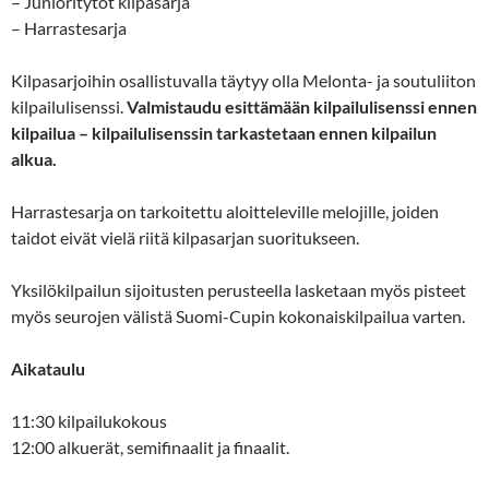
– Junioritytöt kilpasarja
– Harrastesarja
Kilpasarjoihin osallistuvalla täytyy olla Melonta- ja soutuliiton
kilpailulisenssi.
Valmistaudu esittämään kilpailulisenssi ennen
kilpailua – kilpailulisenssin tarkastetaan ennen kilpailun
alkua.
Harrastesarja on tarkoitettu aloitteleville melojille, joiden
taidot eivät vielä riitä kilpasarjan suoritukseen.
Yksilökilpailun sijoitusten perusteella lasketaan myös pisteet
myös seurojen välistä Suomi-Cupin kokonaiskilpailua varten.
Aikataulu
11:30 kilpailukokous
12:00 alkuerät, semifinaalit ja finaalit.