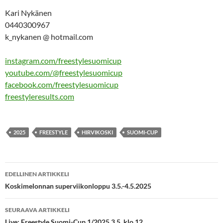
Kari Nykänen
0440300967
k_nykanen @ hotmail.com
instagram.com/freestylesuomicup
youtube.com/@freestylesuomicup
facebook.com/freestylesuomicup
freestyleresults.com
2025
FREESTYLE
HIRVIKOSKI
SUOMI-CUP
Artikkelien
EDELLINEN ARTIKKELI
selaus
Koskimelonnan superviikonloppu 3.5.-4.5.2025
SEURAAVA ARTIKKELI
Live: Freestyle Suomi-Cup 1/2025 3.5. klo 12