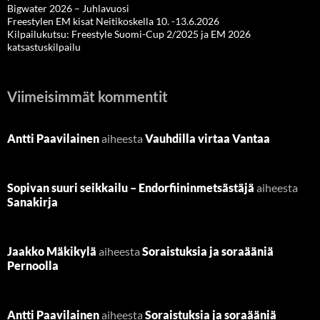
Bigwater 2026 – Juhlavuosi
Freestylen EM kisat Neitikoskella 10. -13.6.2026
Kilpailukutsu: Freestyle Suomi-Cup 2/2025 ja EM 2026
katsastuskilpailu
Viimeisimmät kommentit
Antti Paavilainen
aiheesta
Vauhdilla virtaa Vantaa
Sopivan suuri seikkailu – Endorfiininmetsästäjä
aiheesta
Sanakirja
Jaakko Mäkikylä
aiheesta
Soraistuksia ja soraääniä
Pernoolla
Antti Paavilainen
aiheesta
Soraistuksia ja soraääniä