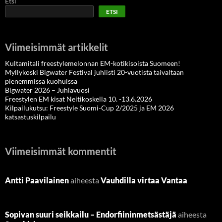
Etsi
ETSI
Viimeisimmät artikkelit
Kultamitali freestylemelonnan EM-kotikisoista Suomeen!
Myllykoski Bigwater Festival juhlisti 20-vuotista taivaltaan
pienemmissä kuohuissa
Bigwater 2026 – Juhlavuosi
Freestylen EM kisat Neitikoskella 10. -13.6.2026
Kilpailukutsu: Freestyle Suomi-Cup 2/2025 ja EM 2026
katsastuskilpailu
Viimeisimmät kommentit
Antti Paavilainen
aiheesta
Vauhdilla virtaa Vantaa
Sopivan suuri seikkailu – Endorfiininmetsästäjä
aiheesta