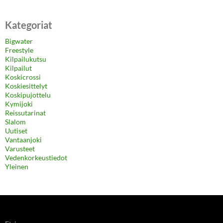
Kategoriat
Bigwater
Freestyle
Kilpailukutsu
Kilpailut
Koskicrossi
Koskiesittelyt
Koskipujottelu
Kymijoki
Reissutarinat
Slalom
Uutiset
Vantaanjoki
Varusteet
Vedenkorkeustiedot
Yleinen