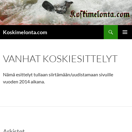
Etsi
Koskimelonta.com
SIIRRY
ENSISIJ
SISÄLTÖÖN
VALIKK
VANHAT KOSKIESITTELYT
Nämä esittelyt tullaan siirtämään/uudistamaan sivuille
vuoden 2014 aikana.
Arkistot