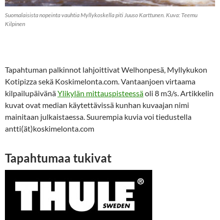
Suomalaisista nopeinta vauhtia Myllykoskella piti Juuso Karttunen. Kuva: Teemu
Kilpinen
Tapahtuman palkinnot lahjoittivat Welhonpesä, Myllykukon
Kotipizza sekä Koskimelonta.com. Vantaanjoen virtaama
kilpailupäivänä
Ylikylän mittauspisteessä
oli 8 m3/s. Artikkelin
kuvat ovat median käytettävissä kunhan kuvaajan nimi
mainitaan julkaistaessa. Suurempia kuvia voi tiedustella
antti(ät)koskimelonta.com
Tapahtumaa tukivat