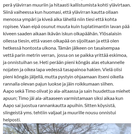
perä ylävirran muuriin ja hitaasti kallistumista kohti ylävirtaan.
Siinä vaiheessa kun huomasi, että ylävirran kautta ollaan
menossa ympäri ja kiveä aika lähellä niin tiesi että kohta
ropisee. Vaan eipä osunut muuta kuin tuplatimantin lavan pää
kiveen saaden aikaan ikävän iskun olkapäähän. Ylösalaisin
ollessa tiesin, että vasen olkapää on sijoiltaan ja että olen
hetkessä hontosta ulkona. Tämän jälkeen on tasaisempaa
vettä parin metrin verran, jossa on se paikka yrittää eskimoa,
ja onnistuihan se. Heti perään pieni köngäs alas etukannelle
nojaten ja oikea lapa vedessä tasapainoa hakien. Vielä olisi
pieni köngäs jäljellä, mutta pystyin ohjaamaan itseni oikella
rannalla olevan pajun luokse ja jäin roikkumaan siihen.
Aapo sekä Timo olivat jo ala-altaassa ja sain huudettua miehet
apuun; Timo jäi ala-altaaseen varmistamaan siksi aikaa kun
Aapo sai juostua rannankautta apuihin. Sitten köysistä,
slingeistä yms. tehtiin valjaat ja muurille nousu onnistui
helposti.