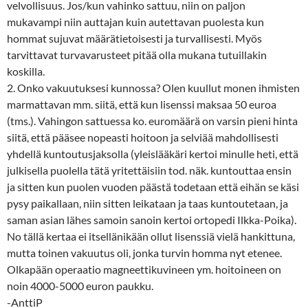
velvollisuus. Jos/kun vahinko sattuu, niin on paljon
mukavampi niin auttajan kuin autettavan puolesta kun
hommat sujuvat määrätietoisesti ja turvallisesti. Myös
tarvittavat turvavarusteet pitää olla mukana tutuillakin
koskilla.
2. Onko vakuutuksesi kunnossa? Olen kuullut monen ihmisten
marmattavan mm. siitä, että kun lisenssi maksaa 50 euroa
(tms.). Vahingon sattuessa ko. euromäärä on varsin pieni hinta
siitä, että pääsee nopeasti hoitoon ja selviää mahdollisesti
yhdellä kuntoutusjaksolla (yleislääkäri kertoi minulle heti, että
julkisella puolella tätä yritettäisiin tod. näk. kuntouttaa ensin
ja sitten kun puolen vuoden päästä todetaan että eihän se käsi
pysy paikallaan, niin sitten leikataan ja taas kuntoutetaan, ja
saman asian lähes samoin sanoin kertoi ortopedi Ilkka-Poika).
No tällä kertaa ei itsellänikään ollut lisenssiä vielä hankittuna,
mutta toinen vakuutus oli, jonka turvin homma nyt etenee.
Olkapään operaatio magneettikuvineen ym. hoitoineen on
noin 4000-5000 euron paukku.
-AnttiP