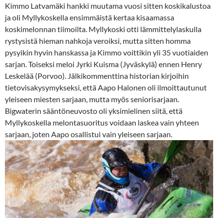
Kimmo Latvamäki hankki muutama vuosi sitten koskikalustoa
ja oli Myllykoskella ensimmäistä kertaa kisaamassa
koskimelonnan tiimoilta. Myllykoski otti lämmittelylaskulla
rystysistä hieman nahkoja veroiksi, mutta sitten homma
pysyikin hyvin hanskassa ja Kimmo voittikin yli 35 vuotiaiden
sarjan. Toiseksi meloi Jyrki Kuisma (Jyväskylä) ennen Henry
Leskelää (Porvoo). Jälkikommenttina historian kirjoihin
tietovisakysymykseksi, että Aapo Halonen oli ilmoittautunut
yleiseen miesten sarjaan, mutta myös seniorisarjaan.
Bigwaterin sääntöneuvosto oli yksimielinen siitä, että
Myllykoskella melontasuoritus voidaan laskea vain yhteen
sarjaan, joten Aapo osallistui vain yleiseen sarjaan.