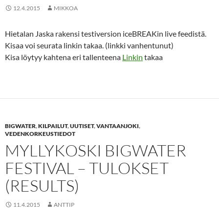
12.4.2015
MIKKOA
Hietalan Jaska rakensi testiversion iceBREAKin live feedistä.
Kisaa voi seurata linkin takaa. (linkki vanhentunut)
Kisa löytyy kahtena eri tallenteena
Linkin
takaa
BIGWATER
,
KILPAILUT
,
UUTISET
,
VANTAANJOKI
,
VEDENKORKEUSTIEDOT
MYLLYKOSKI BIGWATER
FESTIVAL – TULOKSET
(RESULTS)
11.4.2015
ANTTIP