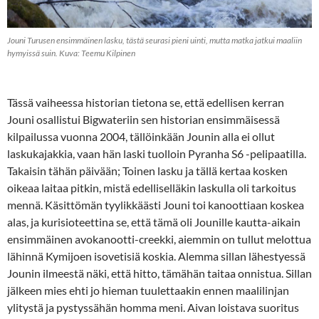
Jouni Turusen ensimmäinen lasku, tästä seurasi pieni uinti, mutta matka jatkui maaliin
hymyissä suin. Kuva: Teemu Kilpinen
Tässä vaiheessa historian tietona se, että edellisen kerran
Jouni osallistui Bigwateriin sen historian ensimmäisessä
kilpailussa vuonna 2004, tällöinkään Jounin alla ei ollut
laskukajakkia, vaan hän laski tuolloin Pyranha S6 -pelipaatilla.
Takaisin tähän päivään; Toinen lasku ja tällä kertaa kosken
oikeaa laitaa pitkin, mistä edelliselläkin laskulla oli tarkoitus
mennä. Käsittömän tyylikkäästi Jouni toi kanoottiaan koskea
alas, ja kurisioteettina se, että tämä oli Jounille kautta-aikain
ensimmäinen avokanootti-creekki, aiemmin on tullut melottua
lähinnä Kymijoen isovetisiä koskia. Alemma sillan lähestyessä
Jounin ilmeestä näki, että hitto, tämähän taitaa onnistua. Sillan
jälkeen mies ehti jo hieman tuulettaakin ennen maalilinjan
ylitystä ja pystyssähän homma meni. Aivan loistava suoritus