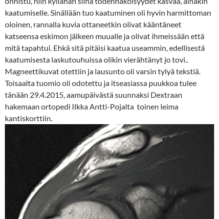
onnistu, niin kyllähän siinä todennäköisyydet kasvaa, ainakin
kaatumiselle. Sinällään tuo kaatuminen oli hyvin harmittoman
oloinen, rannalla kuvia ottaneetkin olivat kääntäneet
katseensa eskimon jälkeen muualle ja olivat ihmeissään että
mitä tapahtui. Ehkä sitä pitäisi kaatua useammin, edellisestä
kaatumisesta laskutouhuissa olikin vierähtänyt jo tovi..
Magneettikuvat otettiin ja lausunto oli varsin tylyä tekstiä.
Toisaalta tuomio oli odotettu ja itseasiassa puukkoa tulee
tänään 29.4.2015, aamupäivästä suunnaksi Dextraan
hakemaan ortopedi Ilkka Antti-Pojalta toinen leima
kantiskorttiin.