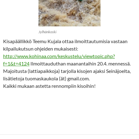
Jylhänkoski
Kisapäällikkö Teemu Kujala ottaa ilmoittautumisia vastaan
kilpailukutsun ohjeiden mukaisesti:
http://www.kohinaa.com/keskustelu/viewtopic.php?
f=1&t=4124
Ilmoittauduthan maanantaihin 20.4. mennessä.
Majoitusta (lattiapaikkoja) tarjolla kisojen ajaksi Seinäjoelta,
lisätietoja tuomaskaukola (ät) gmail.com.
Kaikki mukaan astetta rennompiin kisoihin!