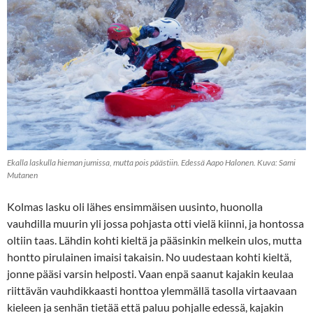
Ekalla laskulla hieman jumissa, mutta pois päästiin. Edessä Aapo Halonen. Kuva: Sami
Mutanen
Kolmas lasku oli lähes ensimmäisen uusinto, huonolla
vauhdilla muurin yli jossa pohjasta otti vielä kiinni, ja hontossa
oltiin taas. Lähdin kohti kieltä ja pääsinkin melkein ulos, mutta
hontto pirulainen imaisi takaisin. No uudestaan kohti kieltä,
jonne pääsi varsin helposti. Vaan enpä saanut kajakin keulaa
riittävän vauhdikkaasti honttoa ylemmällä tasolla virtaavaan
kieleen ja senhän tietää että paluu pohjalle edessä, kajakin