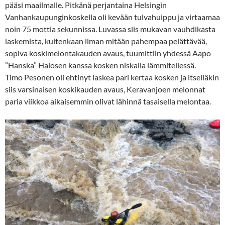
pääsi maailmalle. Pitkänä perjantaina Helsingin
Vanhankaupunginkoskella oli kevään tulvahuippu ja virtaamaa
noin 75 mottia sekunnissa. Luvassa siis mukavan vauhdikasta
laskemista, kuitenkaan ilman mitään pahempaa pelättävää,
sopiva koskimelontakauden avaus, tuumittiin yhdessä Aapo
”Hanska” Halosen kanssa kosken niskalla lämmitellessä.
Timo Pesonen oli ehtinyt laskea pari kertaa kosken ja itselläkin
siis varsinaisen koskikauden avaus, Keravanjoen melonnat
paria viikkoa aikaisemmin olivat lähinnä tasaisella melontaa.