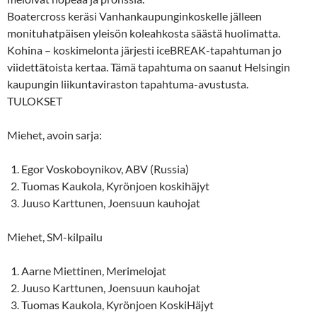
Boatercross keräsi Vanhankaupunginkoskelle jälleen
monituhatpäisen yleisön koleahkosta säästä huolimatta.
Kohina – koskimelonta järjesti iceBREAK-tapahtuman jo
viidettätoista kertaa. Tämä tapahtuma on saanut Helsingin
kaupungin liikuntaviraston tapahtuma-avustusta.
TULOKSET
Miehet, avoin sarja:
Egor Voskoboynikov, ABV (Russia)
Tuomas Kaukola, Kyrönjoen koskihäjyt
Juuso Karttunen, Joensuun kauhojat
Miehet, SM-kilpailu
Aarne Miettinen, Merimelojat
Juuso Karttunen, Joensuun kauhojat
Tuomas Kaukola, Kyrönjoen KoskiHäjyt