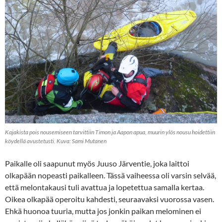
Kajakista pois nousemiseen tarvittiin Timon ja Aapon apua, muurin ylös nousu hoidettiin
köydellä avustetusti. Kuva: Sami Mutanen
Paikalle oli saapunut myös Juuso Järventie, joka laittoi
olkapään nopeasti paikalleen. Tässä vaiheessa oli varsin selvää,
että melontakausi tuli avattua ja lopetettua samalla kertaa.
Oikea olkapää operoitu kahdesti, seuraavaksi vuorossa vasen.
Ehkä huonoa tuuria, mutta jos jonkin paikan melominen ei