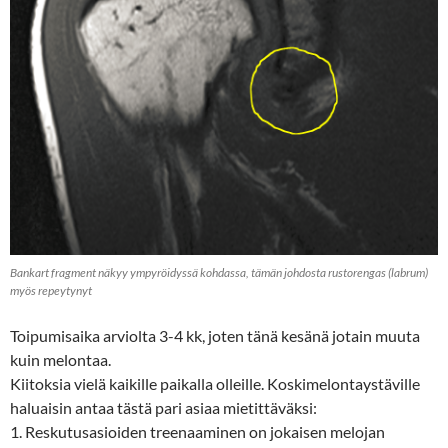
Bankart fragment näkyy ympyröidyssä kohdassa, tämän johdosta rustorengas (labrum)
myös repeytynyt
Toipumisaika arviolta 3-4 kk, joten tänä kesänä jotain muuta
kuin melontaa.
Kiitoksia vielä kaikille paikalla olleille. Koskimelontaystäville
haluaisin antaa tästä pari asiaa mietittäväksi:
1. Reskutusasioiden treenaaminen on jokaisen melojan