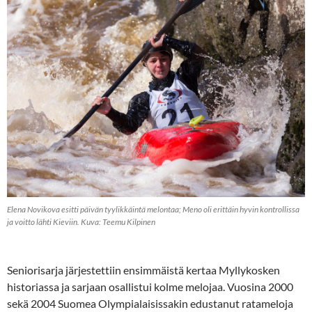
Elena Novikova esitti päivän tyylikkäintä melontaa; Meno oli erittäin hyvin kontrollissa
ja voitto lähti Kieviin. Kuva: Teemu Kilpinen
Seniorisarja järjestettiin ensimmäistä kertaa Myllykosken
historiassa ja sarjaan osallistui kolme melojaa. Vuosina 2000
sekä 2004 Suomea Olympialaisissakin edustanut ratameloja