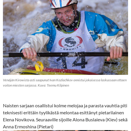
Venäjän Kirowista asti saapunut Ivan Kozlachkov onnistui jokaisessa laskussaan ottaen
voiton miesten sarjassa. Kuva: Teemu Kilpinen
Naisten sarjaan osallistui kolme melojaa ja parasta vauhtia piti
teknisesti erittäin tyylikästä melontaa esittänyt pietarilainen
Elena Novikova. Seuraaville sijoille Alona Buslaieva (Kiev) sekä
Anna Ermoshina (Pietari)