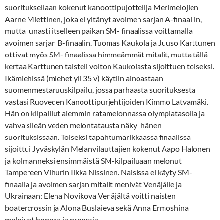
suorituksellaan kokenut kanoottipujottelija Merimelojien
Aarne Miettinen, joka ei yltänyt avoimen sarjan A-finaaliin,
mutta lunasti itselleen paikan SM- finaalissa voittamalla
avoimen sarjan B-finaalin. Tuomas Kaukola ja Juuso Karttunen
ottivat myös SM- finaalissa himmeämmät mitalit, mutta tällä
kertaa Karttunen taisteli voiton Kaukolasta sijoittuen toiseksi.
Ikämiehissä (miehet yli 35 v) käytiin ainoastaan
suomenmestaruuskilpailu, jossa parhaasta suorituksesta
vastasi Ruoveden Kanoottipurjehtijoiden Kimmo Latvamäki.
Hän on kilpaillut aiemmin ratamelonnassa olympiatasolla ja
vahva sileän veden melontatausta näkyi hänen
suorituksissaan. Toiseksi tapahtumarikkaassa finaalissa
sijoittui Jyväskylän Melanvilauttajien kokenut Aapo Halonen
ja kolmanneksi ensimmäistä SM-kilpailuaan melonut
Tampereen Vihurin Ilkka Nissinen. Naisissa ei käyty SM-
finaalia ja avoimen sarjan mitalit menivät Venäjälle ja
Ukrainaan: Elena Novikova Venäjältä voitti naisten
boatercrossin ja Alona Buslaieva sekä Anna Ermoshina
meloivat hopeaa ja pronssia.