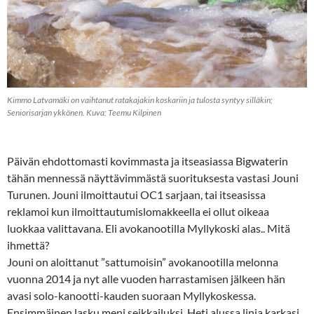
Kimmo Latvamäki on vaihtanut ratakajakin koskariin ja tulosta syntyy silläkin;
Seniorisarjan ykkönen. Kuva: Teemu Kilpinen
Päivän ehdottomasti kovimmasta ja itseasiassa Bigwaterin
tähän mennessä näyttävimmästä suorituksesta vastasi Jouni
Turunen. Jouni ilmoittautui OC1 sarjaan, tai itseasissa
reklamoi kun ilmoittautumislomakkeella ei ollut oikeaa
luokkaa valittavana. Eli avokanootilla Myllykoski alas.. Mitä
ihmettä?
Jouni on aloittanut ”sattumoisin” avokanootilla melonna
vuonna 2014 ja nyt alle vuoden harrastamisen jälkeen hän
avasi solo-kanootti-kauden suoraan Myllykoskessa.
Ensimmäinen lasku meni seikkailuksi. Heti alussa linja karkasi