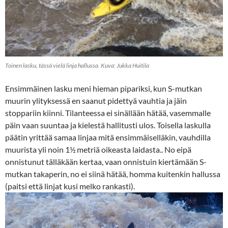
Toinen lasku, tässä vielä linja hallussa. Kuva: Jukka Huitila
Ensimmäinen lasku meni hieman pipariksi, kun S-mutkan
muurin ylityksessä en saanut pidettyä vauhtia ja jäin
stoppariin kiinni. Tilanteessa ei sinällään hätää, vasemmalle
päin vaan suuntaa ja kielestä hallitusti ulos. Toisella laskulla
päätin yrittää samaa linjaa mitä ensimmäiselläkin, vauhdilla
muurista yli noin 1½ metriä oikeasta laidasta.. No eipä
onnistunut tälläkään kertaa, vaan onnistuin kiertämään S-
mutkan takaperin, no ei siinä hätää, homma kuitenkin hallussa
(paitsi että linjat kusi melko rankasti).