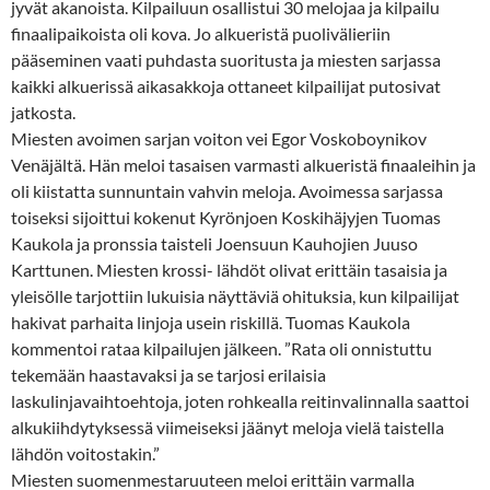
jyvät akanoista. Kilpailuun osallistui 30 melojaa ja kilpailu
finaalipaikoista oli kova. Jo alkueristä puolivälieriin
pääseminen vaati puhdasta suoritusta ja miesten sarjassa
kaikki alkuerissä aikasakkoja ottaneet kilpailijat putosivat
jatkosta.
Miesten avoimen sarjan voiton vei Egor Voskoboynikov
Venäjältä. Hän meloi tasaisen varmasti alkueristä finaaleihin ja
oli kiistatta sunnuntain vahvin meloja. Avoimessa sarjassa
toiseksi sijoittui kokenut Kyrönjoen Koskihäjyjen Tuomas
Kaukola ja pronssia taisteli Joensuun Kauhojien Juuso
Karttunen. Miesten krossi- lähdöt olivat erittäin tasaisia ja
yleisölle tarjottiin lukuisia näyttäviä ohituksia, kun kilpailijat
hakivat parhaita linjoja usein riskillä. Tuomas Kaukola
kommentoi rataa kilpailujen jälkeen. ”Rata oli onnistuttu
tekemään haastavaksi ja se tarjosi erilaisia
laskulinjavaihtoehtoja, joten rohkealla reitinvalinnalla saattoi
alkukiihdytyksessä viimeiseksi jäänyt meloja vielä taistella
lähdön voitostakin.”
Miesten suomenmestaruuteen meloi erittäin varmalla