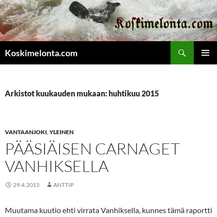
Etsi
Koskimelonta.com
SIIRRY
ENSISIJ
SISÄLTÖÖN
VALIKK
Arkistot kuukauden mukaan: huhtikuu 2015
VANTAANJOKI
,
YLEINEN
PÄÄSIÄISEN CARNAGET
VANHIKSELLA
29.4.2015
ANTTIP
Muutama kuutio ehti virrata Vanhiksella, kunnes tämä raportti