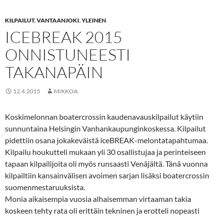
KILPAILUT
,
VANTAANJOKI
,
YLEINEN
ICEBREAK 2015
ONNISTUNEESTI
TAKANAPÄIN
12.4.2015
MIKKOA
Koskimelonnan boatercrossin kaudenavauskilpailut käytiin
sunnuntaina Helsingin Vanhankaupunginkoskessa. Kilpailut
pidettiin osana jokakeväistä iceBREAK-melontatapahtumaa.
Kilpailu houkutteli mukaan yli 30 osallistujaa ja perinteiseen
tapaan kilpailijoita oli myös runsaasti Venäjältä. Tänä vuonna
kilpailtiin kansainvälisen avoimen sarjan lisäksi boatercrossin
suomenmestaruuksista.
Monia aikaisempia vuosia alhaisemman virtaaman takia
koskeen tehty rata oli erittäin tekninen ja erotteli nopeasti