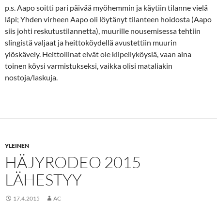
p.s. Aapo soitti pari päivää myöhemmin ja käytiin tilanne vielä
läpi; Yhden virheen Aapo oli löytänyt tilanteen hoidosta (Aapo
siis johti reskutustilannetta), muurille nousemisessa tehtiin
slingistä valjaat ja heittoköydellä avustettiin muurin
ylöskävely. Heittoliinat eivät ole kiipeilyköysiä, vaan aina
toinen köysi varmistukseksi, vaikka olisi mataliakin
nostoja/laskuja.
YLEINEN
HÄJYRODEO 2015
LÄHESTYY
17.4.2015
AC