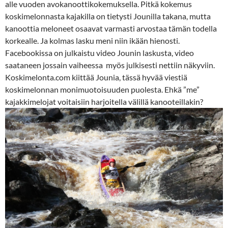
alle vuoden avokanoottikokemuksella. Pitkä kokemus
koskimelonnasta kajakilla on tietysti Jounilla takana, mutta
kanoottia meloneet osaavat varmasti arvostaa tämän todella
korkealle. Ja kolmas lasku meni niin ikään hienosti.
Facebookissa on julkaistu video Jounin laskusta, video
saataneen jossain vaiheessa myös julkisesti nettiin näkyviin.
Koskimelonta.com kiittää Jounia, tässä hyvää viestiä
koskimelonnan monimuotoisuuden puolesta. Ehkä ”me”
kajakkimelojat voitaisiin harjoitella välillä kanooteillakin?