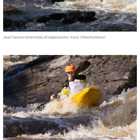
Jouni Turusen toinen lasku oli nappisuoritus. Kuva: Vilma Karttunen