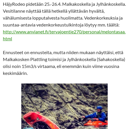
HäjyRodeo pidetään 25.-26.4. Malkakoskella ja Jylhänkoskella.
Vesitilanne näyttää tällä hetkellä yllättävän hyvältä,
vähälumisesta lopputalvesta huolimatta. Vedenkorkeuksia ja
suuntaa-antavia vedenkorkeustulkintoja löytyy mm. täältä:
http://www.anvianet.fi/tervajoentie270/personal/melontasaa.
html
Ennusteet on ennusteita, mutta niiden mukaan näyttäisi, että
Malkakosken Plattling toimisi ja Jylhänkoskella (Sahakoskella)
olisi noin 15m3/s virtaama, eli enemmän kuin viime vuosina
keskimäärin.