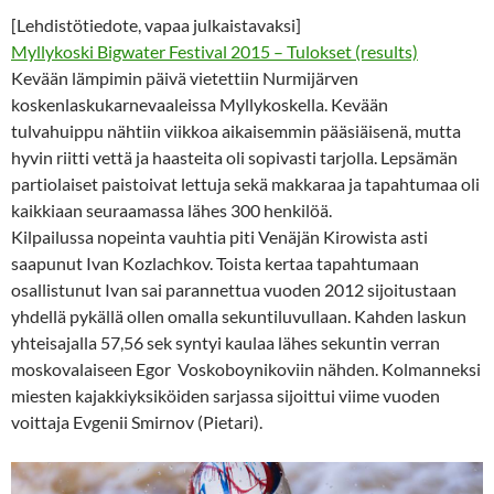
[Lehdistötiedote, vapaa julkaistavaksi]
Myllykoski Bigwater Festival 2015 – Tulokset (results)
Kevään lämpimin päivä vietettiin Nurmijärven
koskenlaskukarnevaaleissa Myllykoskella. Kevään
tulvahuippu nähtiin viikkoa aikaisemmin pääsiäisenä, mutta
hyvin riitti vettä ja haasteita oli sopivasti tarjolla. Lepsämän
partiolaiset paistoivat lettuja sekä makkaraa ja tapahtumaa oli
kaikkiaan seuraamassa lähes 300 henkilöä.
Kilpailussa nopeinta vauhtia piti Venäjän Kirowista asti
saapunut Ivan Kozlachkov. Toista kertaa tapahtumaan
osallistunut Ivan sai parannettua vuoden 2012 sijoitustaan
yhdellä pykällä ollen omalla sekuntiluvullaan. Kahden laskun
yhteisajalla 57,56 sek syntyi kaulaa lähes sekuntin verran
moskovalaiseen Egor Voskoboynikoviin nähden. Kolmanneksi
miesten kajakkiyksiköiden sarjassa sijoittui viime vuoden
voittaja Evgenii Smirnov (Pietari).