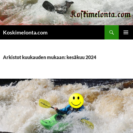
Etsi
Koskimelonta.com
SIIRRY
ENSISIJ
SISÄLTÖÖN
VALIKK
Arkistot kuukauden mukaan: kesäkuu 2024