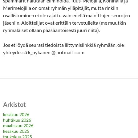
spämmärit halutaan eliminoida. Tuus-Melojilla, Kohinalla ja
Merimelojilla on omat ryhmän ylläpitäjät, mutta rinkiin
osallistuminen ei ole rajattu vain edellä mainittujen seurojen
jäseniin. Aloittelijat ovat erittäin tervetulleita (me muutkin
ryhmäläiset ollaan pääsääntöisesti juuri niitä).
Jos et löydä seurasi tiedoista liittymislinkkiä ryhmään, ole
yhteydessä k_nykanen @ hotmail . com
Arkistot
kesäkuu 2026
huhtikuu 2026
maaliskuu 2026
kesäkuu 2025
toukokuu 2025