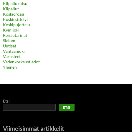
Kilpailukutsu
Kilpailut
Koskicrossi
Koskiesittelyt
Koskipujottelu
Kymijoki
Reissutarinat
Slalom
Uutiset
Vantaanjoki
Varusteet
Vedenkorkeustiedot
Yleinen
Etsi
ETSI
Viimeisimmät artikkelit