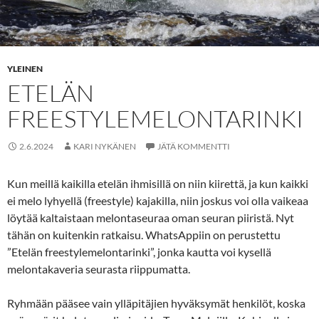
YLEINEN
ETELÄN
FREESTYLEMELONTARINKI
2.6.2024
KARI NYKÄNEN
JÄTÄ KOMMENTTI
Kun meillä kaikilla etelän ihmisillä on niin kiirettä, ja kun kaikki
ei melo lyhyellä (freestyle) kajakilla, niin joskus voi olla vaikeaa
löytää kaltaistaan melontaseuraa oman seuran piiristä. Nyt
tähän on kuitenkin ratkaisu. WhatsAppiin on perustettu
”Etelän freestylemelontarinki”, jonka kautta voi kysellä
melontakaveria seurasta riippumatta.
Ryhmään pääsee vain ylläpitäjien hyväksymät henkilöt, koska