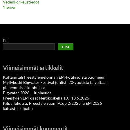
Vedenkorkeustiedot
Yleinen
Etsi
ETSI
Viimeisimmät artikkelit
Kultamitali freestylemelonnan EM-kotikisoista Suomeen!
Myllykoski Bigwater Festival juhlisti 20-vuotista taivaltaan
pienemmissä kuohuissa
Bigwater 2026 – Juhlavuosi
Freestylen EM kisat Neitikoskella 10. -13.6.2026
Kilpailukutsu: Freestyle Suomi-Cup 2/2025 ja EM 2026
katsastuskilpailu
Viimeisimmät kommentit