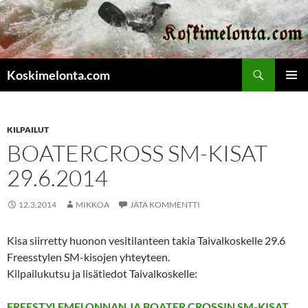
Etsi
Koskimelonta.com
SIIRRY
ENSISIJ
SISÄLTÖÖN
VALIKK
KILPAILUT
BOATERCROSS SM-KISAT
29.6.2014
12.3.2014
MIKKOA
JÄTÄ KOMMENTTI
Kisa siirretty huonon vesitilanteen takia Taivalkoskelle 29.6
Freesstylen SM-kisojen yhteyteen.
Kilpailukutsu ja lisätiedot Taivalkoskelle:
FREESTYLEMELONNAN JA BOATER CROSSIN SM-KISAT