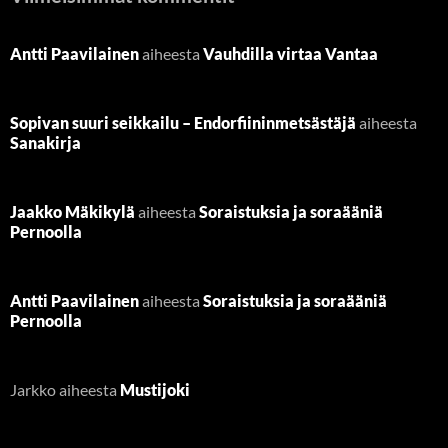
Antti Paavilainen
aiheesta
Vauhdilla virtaa Vantaa
Sopivan suuri seikkailu – Endorfiininmetsästäjä
aiheesta
Sanakirja
Jaakko Mäkikylä
aiheesta
Soraistuksia ja soraääniä
Pernoolla
Antti Paavilainen
aiheesta
Soraistuksia ja soraääniä
Pernoolla
Jarkko
aiheesta
Mustijoki