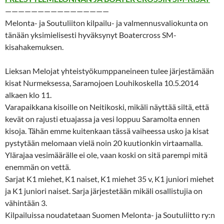
————————————————
Melonta- ja Soutuliiton kilpailu- ja valmennusvaliokunta on
tänään yksimielisesti hyväksynyt Boatercross SM-
kisahakemuksen.
Lieksan Melojat yhteistyökumppaneineen tulee järjestämään
kisat Nurmeksessa, Saramojoen Louhikoskella 10.5.2014
alkaen klo 11.
Varapaikkana kisoille on Neitikoski, mikäli näyttää siltä, että
kevät on rajusti etuajassa ja vesi loppuu Saramolta ennen
kisoja. Tähän emme kuitenkaan tässä vaiheessa usko ja kisat
pystytään melomaan vielä noin 20 kuutionkin virtaamalla.
Ylärajaa vesimäärälle ei ole, vaan koski on sitä parempi mitä
enemmän on vettä.
Sarjat K1 miehet, K1 naiset, K1 miehet 35 v, K1 juniori miehet
ja K1 juniori naiset. Sarja järjestetään mikäli osallistujia on
vähintään 3.
Kilpailuissa noudatetaan Suomen Melonta- ja Soutuliitto ry:n