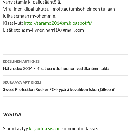
vahvistamia kilpailusääntöjä.
Virallinen kilpailukutsu ilmoittautumisohjeineen tullaan
julkaisemaan myöhemmin.
Kisasivut:
http://saramo2014sm.blogspot.fi/
Lisätietoja: myllynen.harri (A) gmail. com
Artikkelien
EDELLINEN ARTIKKELI
selaus
Häjyrodeo 2014 – Kisat peruttu huonon vesitilanteen takia
SEURAAVA ARTIKKELI
Sweet Protection Rocker FC- kypärä kovahkon iskun jälkeen?
VASTAA
Sinun täytyy
kirjautua sisään
kommentoidaksesi.