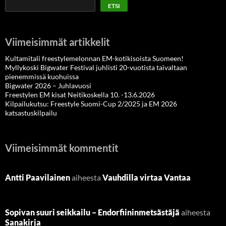
ETSI
Viimeisimmät artikkelit
Kultamitali freestylemelonnan EM-kotikisoista Suomeen!
Myllykoski Bigwater Festival juhlisti 20-vuotista taivaltaan
pienemmissä kuohuissa
Bigwater 2026 – Juhlavuosi
Freestylen EM kisat Neitikoskella 10. -13.6.2026
Kilpailukutsu: Freestyle Suomi-Cup 2/2025 ja EM 2026
katsastuskilpailu
Viimeisimmät kommentit
Antti Paavilainen
aiheesta
Vauhdilla virtaa Vantaa
Sopivan suuri seikkailu – Endorfiininmetsästäjä
aiheesta
Sanakirja