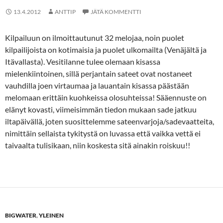
13.4.2012
ANTTIP
JÄTÄ KOMMENTTI
Kilpailuun on ilmoittautunut 32 melojaa, noin puolet
kilpailijoista on kotimaisia ja puolet ulkomailta (Venäjältä ja
Itävallasta). Vesitilanne tulee olemaan kisassa
mielenkiintoinen, sillä perjantain sateet ovat nostaneet
vauhdilla joen virtaumaa ja lauantain kisassa päästään
melomaan erittäin kuohkeissa olosuhteissa! Sääennuste on
elänyt kovasti, viimeisimmän tiedon mukaan sade jatkuu
iltapäivällä, joten suosittelemme sateenvarjoja/sadevaatteita,
nimittäin sellaista tykitystä on luvassa että vaikka vettä ei
taivaalta tulisikaan, niin koskesta sitä ainakin roiskuu!!
BIGWATER
,
YLEINEN