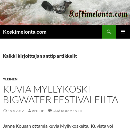
Etsi
Koskimelonta.com
SIIRRY
ENSISIJ
SISÄLTÖÖN
VALIKK
Kaikki kirjoittajan anttip artikkelit
YLEINEN
KUVIA MYLLYKOSKI
BIGWATER FESTIVALEILTA
15.4.2012
ANTTIP
JÄTÄ KOMMENTTI
Janne Kousan ottamia kuvia Myllykoskelta. Kuvista voi