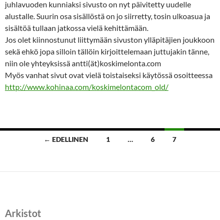
juhlavuoden kunniaksi sivusto on nyt päivitetty uudelle
alustalle. Suurin osa sisällöstä on jo siirretty, tosin ulkoasua ja
sisältöä tullaan jatkossa vielä kehittämään.
Jos olet kiinnostunut liittymään sivuston ylläpitäjien joukkoon
sekä ehkö jopa silloin tällöin kirjoittelemaan juttujakin tänne,
niin ole yhteyksissä antti(ät)koskimelonta.com
Myös vanhat sivut ovat vielä toistaiseksi käytössä osoitteessa
http://www.kohinaa.com/koskimelontacom_old/
Artikkelien
← EDELLINEN
1
…
6
7
selaus
Arkistot