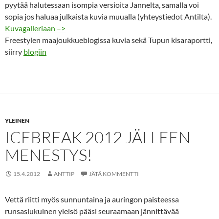
pyytää halutessaan isompia versioita Jannelta, samalla voi
sopia jos haluaa julkaista kuvia muualla (yhteystiedot Antilta).
Kuvagalleriaan –>
Freestylen maajoukkueblogissa kuvia sekä Tupun kisaraportti,
siirry
blogiin
YLEINEN
ICEBREAK 2012 JÄLLEEN
MENESTYS!
15.4.2012
ANTTIP
JÄTÄ KOMMENTTI
Vettä riitti myös sunnuntaina ja auringon paisteessa
runsaslukuinen yleisö pääsi seuraamaan jännittävää