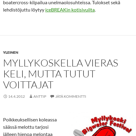
boatercross-kilpailua unelmaolosuhteissa. Tulokset sekä
lehdistöjuttu löytyy
iceBREAKin kotisivuilta
.
YLEINEN
MYLLYKOSKELLA VIERAS
KELI, MUTTA TUTUT
VOITTAJAT
14.4.2012
ANTTIP
JÄTÄ KOMMENTTI
Poikkeuksellisen koleassa
säässä melottu tarjosi
jälleen hienoa melontaa