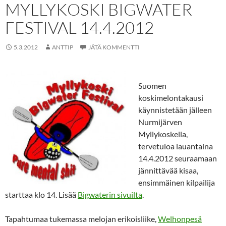
MYLLYKOSKI BIGWATER
FESTIVAL 14.4.2012
5.3.2012
ANTTIP
JÄTÄ KOMMENTTI
Suomen
koskimelontakausi
käynnistetään jälleen
Nurmijärven
Myllykoskella,
tervetuloa lauantaina
14.4.2012 seuraamaan
jännittävää kisaa,
ensimmäinen kilpailija
starttaa klo 14. Lisää
Bigwaterin sivuilta
.
Tapahtumaa tukemassa melojan erikoisliike,
Welhonpesä