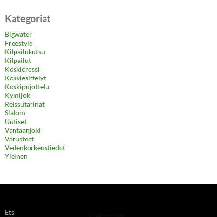
Kategoriat
Bigwater
Freestyle
Kilpailukutsu
Kilpailut
Koskicrossi
Koskiesittelyt
Koskipujottelu
Kymijoki
Reissutarinat
Slalom
Uutiset
Vantaanjoki
Varusteet
Vedenkorkeustiedot
Yleinen
Etsi