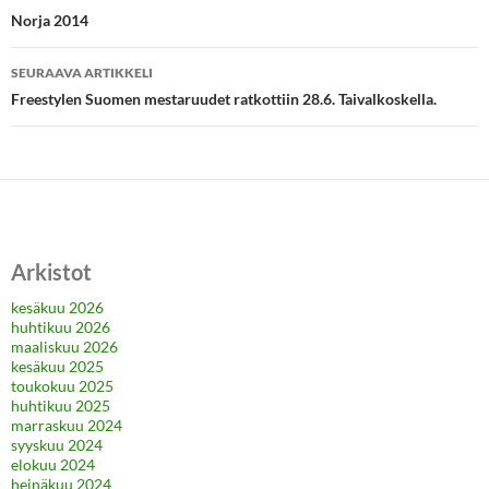
selaus
Norja 2014
SEURAAVA ARTIKKELI
Freestylen Suomen mestaruudet ratkottiin 28.6. Taivalkoskella.
Arkistot
kesäkuu 2026
huhtikuu 2026
maaliskuu 2026
kesäkuu 2025
toukokuu 2025
huhtikuu 2025
marraskuu 2024
syyskuu 2024
elokuu 2024
heinäkuu 2024