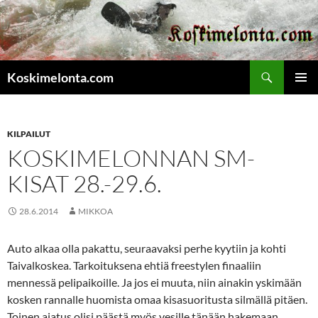
Etsi
Koskimelonta.com
SIIRRY
ENSISIJ
SISÄLTÖÖN
VALIKK
KILPAILUT
KOSKIMELONNAN SM-
KISAT 28.-29.6.
28.6.2014
MIKKOA
Auto alkaa olla pakattu, seuraavaksi perhe kyytiin ja kohti
Taivalkoskea. Tarkoituksena ehtiä freestylen finaaliin
mennessä pelipaikoille. Ja jos ei muuta, niin ainakin yskimään
kosken rannalle huomista omaa kisasuoritusta silmällä pitäen.
Toinen ajatus olisi päästä myös vesille tänään hakemaan