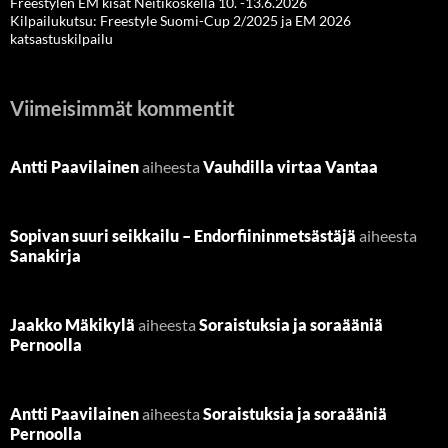
Freestylen EM kisat Neitikoskella 10. -13.6.2026
Kilpailukutsu: Freestyle Suomi-Cup 2/2025 ja EM 2026
katsastuskilpailu
Viimeisimmät kommentit
Antti Paavilainen
aiheesta
Vauhdilla virtaa Vantaa
Sopivan suuri seikkailu – Endorfiininmetsästäjä
aiheesta
Sanakirja
Jaakko Mäkikylä
aiheesta
Soraistuksia ja soraääniä
Pernoolla
Antti Paavilainen
aiheesta
Soraistuksia ja soraääniä
Pernoolla