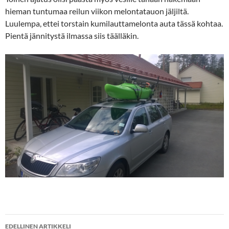
hieman tuntumaa reilun viikon melontatauon jäljiltä.
Luulempa, ettei torstain kumilauttamelonta auta tässä kohtaa.
Pientä jännitystä ilmassa siis täälläkin.
Artikkelien
EDELLINEN ARTIKKELI