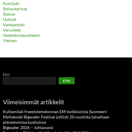
Kymijoki
Reissutarinat
Slalom
Uutiset
Vantaanjoki
Varusteet
Vedenkorkeustiedot
Yleinen
Etsi
ETSI
Viimeisimmät artikkelit
Kultamitali freestylemelonnan EM-kotikisoista Suomeen!
Myllykoski Bigwater Festival juhlisti 20-vuotista taivaltaan
pienemmissä kuohuissa
Bigwater 2026 – Juhlavuosi