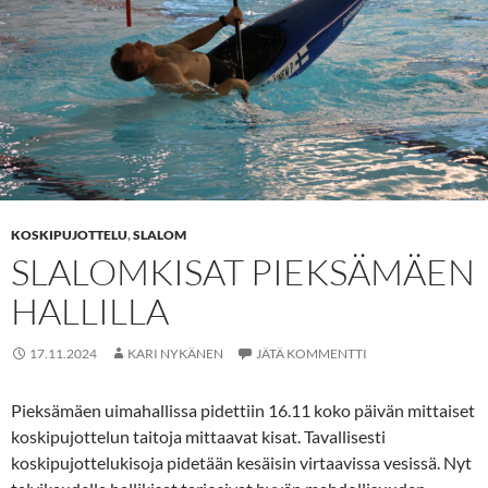
KOSKIPUJOTTELU
,
SLALOM
SLALOMKISAT PIEKSÄMÄEN
HALLILLA
17.11.2024
KARI NYKÄNEN
JÄTÄ KOMMENTTI
Pieksämäen uimahallissa pidettiin 16.11 koko päivän mittaiset
koskipujottelun taitoja mittaavat kisat. Tavallisesti
koskipujottelukisoja pidetään kesäisin virtaavissa vesissä. Nyt