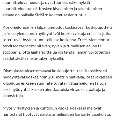
suunnitteluvaiheessa ja ovat tuoneet näkemyksiä
suunnittelun tueksi. Kosken kiveämisen ja rakentamisen
aikana on paikalla SMSL:n kokemusasiantuntija.
Koskimelonnan eri kilpailumuodot koskicrossi, koskipujottelu
ja freestylemelonta hyödyntävät kosken virtoja eri lailla, jotka
toteutuvat hyvin suunnitellussa koskessa. Freestylemelonta
tarvitsee tarpeeksi pitävän, syvän ja turvallisen aallon tai
stopparin, jotta lajiharjoittelua voi tehdä. Tämän voi toteutua
säädettävällä melontakynnyksellä.
Olympiastatuksen omaavat koskipujottelu sekä koskicrossi
hyödyntävät koskea noin 200 metrin matkalla, jossa jokaiseen
kilpailuun erikseen suunniteltu rata mittaa melojien taitoja
sekä hyödyntää kosken ainutlaatuisia virtauksia, aaltoja ja
akanvirtoja.
Myös virkistyksen ja kuntoilun vuoksi koskessa melovat
harrastajat hyötyvät näistä urheilijoiden harjoittelupaikoista.