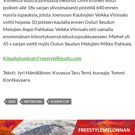
Viimeistä vuotta junnuissa melonut Onni Eronen voitti
poikien alle 18v sarjan ylivoimaisesti pisteillä 640 ennen
nuoria lupauksia, joista Joensuun Kauhojien Veikka Viinisalo
voitti hopeaa 10 pisteen kaulalla ennen Oulun Seudun
Melojien Aapo Pahkalaa. Veikka Viinisalo otti samalla
ensimmäisen kiinnityksensä edustusjoukkueeseen. Miehet yli
45 v sarjan voitti myös Oulun Seudun Melojien Mikko Pahkala.
Kilpailutulokset FreestyleResults.com
Teksti: Jyri Hämäläinen. Kuvassa Taru Terni, kuvaaja: Tommi
Kontkavaara
2024
NEITIKOSKI
SUOMI-CUP