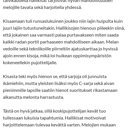
talvikaudella hallikisat tarjosivat hyvän mahdollisuuden
melojille tavata sekä harjoitella yhdessä.
Kisaamaan tuli runsaslukuinen joukko niin lajin huipulta kuin
juuri lajiin tutustuneitakin. Hallikisojen hienous piileekin siinä,
että jokainen saa varmasti palaa purtavakseen miten saada
kaikki radan portit parhaaseen mahdolliseen aikaan. Melan
vedoille sekä tekniikoille piirreltiin ajatuskarttaa jo hyvissä
ajoin ennen kisoja, mikä loi huikean oppimisympäristön
kokeneellekin pujottelijalle.
Kisasta teki myös hienon se, että sarjoja oli junnuista
ikämiehiin, mutta yleisten lisäksi myös C-sarja sekä aivan
pienimmille lapsille saatiin hienot suoritukset rikastamaan
alkanutta melonta harrastusta.
Tästä on hyvä jatkaa, sillä koskipujottelijan kevät tuo
tullessaan lukuisia tapahtumia. Hallikisat motivoivat
harjoittelemaan tulevaa kevättä varten. Melojien mukaan