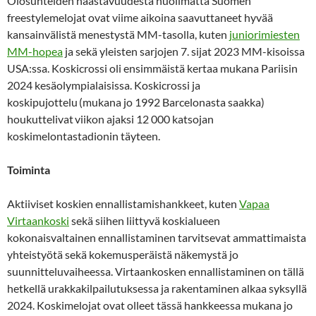
Olosuhteiden haastavuudesta huolimatta Suomen
freestylemelojat ovat viime aikoina saavuttaneet hyvää
kansainvälistä menestystä MM-tasolla, kuten
juniorimiesten
MM-hopea
ja sekä yleisten sarjojen 7. sijat 2023 MM-kisoissa
USA:ssa. Koskicrossi oli ensimmäistä kertaa mukana Pariisin
2024 kesäolympialaisissa. Koskicrossi ja
koskipujottelu (mukana jo 1992 Barcelonasta saakka)
houkuttelivat viikon ajaksi 12 000 katsojan
koskimelontastadionin täyteen.
Toiminta
Aktiiviset koskien ennallistamishankkeet, kuten
Vapaa
Virtaankoski
sekä siihen liittyvä koskialueen
kokonaisvaltainen ennallistaminen tarvitsevat ammattimaista
yhteistyötä sekä kokemusperäistä näkemystä jo
suunnitteluvaiheessa. Virtaankosken ennallistaminen on tällä
hetkellä urakkakilpailutuksessa ja rakentaminen alkaa syksyllä
2024. Koskimelojat ovat olleet tässä hankkeessa mukana jo