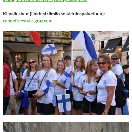
Kilpailusivut (linkit striimiin sekä tulospalveluun):
canoefreestyle-graz.com