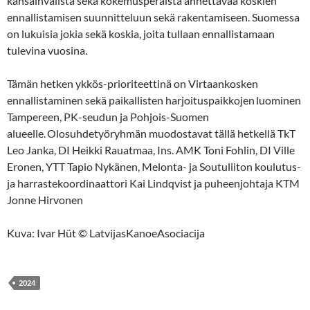
kansainvälistä sekä kokemusperäistä annettavaa koskien
ennallistamisen suunnitteluun sekä rakentamiseen. Suomessa
on lukuisia jokia sekä koskia, joita tullaan ennallistamaan
tulevina vuosina.
Tämän hetken ykkös-prioriteettinä on Virtaankosken
ennallistaminen sekä paikallisten harjoituspaikkojen luominen
Tampereen, PK-seudun ja Pohjois-Suomen
alueelle. Olosuhdetyöryhmän muodostavat tällä hetkellä TkT
Leo Janka, DI Heikki Rauatmaa, Ins. AMK Toni Fohlin, DI Ville
Eronen, YTT Tapio Nykänen, Melonta- ja Soutuliiton koulutus-
ja harrastekoordinaattori Kai Lindqvist ja puheenjohtaja KTM
Jonne Hirvonen
Kuva: Ivar Hüt © LatvijasKanoeAsociacija
2024