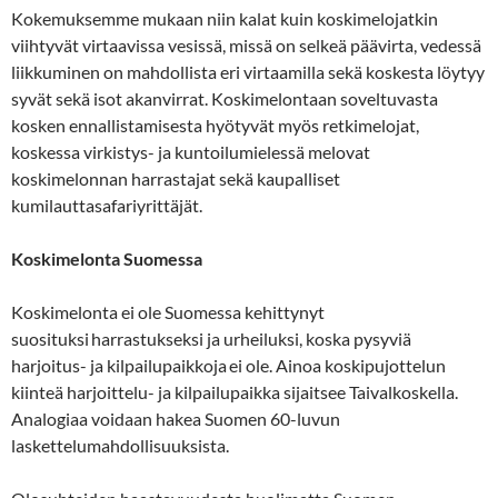
Kokemuksemme mukaan niin kalat kuin koskimelojatkin
viihtyvät virtaavissa vesissä, missä on selkeä päävirta, vedessä
liikkuminen on mahdollista eri virtaamilla sekä koskesta löytyy
syvät sekä isot akanvirrat. Koskimelontaan soveltuvasta
kosken ennallistamisesta hyötyvät myös retkimelojat,
koskessa virkistys- ja kuntoilumielessä melovat
koskimelonnan harrastajat sekä kaupalliset
kumilauttasafariyrittäjät.
Koskimelonta Suomessa
Koskimelonta ei ole Suomessa kehittynyt
suosituksi harrastukseksi ja urheiluksi, koska pysyviä
harjoitus- ja kilpailupaikkoja ei ole. Ainoa koskipujottelun
kiinteä harjoittelu- ja kilpailupaikka sijaitsee Taivalkoskella.
Analogiaa voidaan hakea Suomen 60-luvun
laskettelumahdollisuuksista.