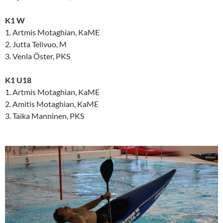
K1 W
1. Artmis Motaghian, KaME
2. Jutta Telivuo, M
3. Venla Öster, PKS
K1 U18
1. Artmis Motaghian, KaME
2. Amitis Motaghian, KaME
3. Taika Manninen, PKS