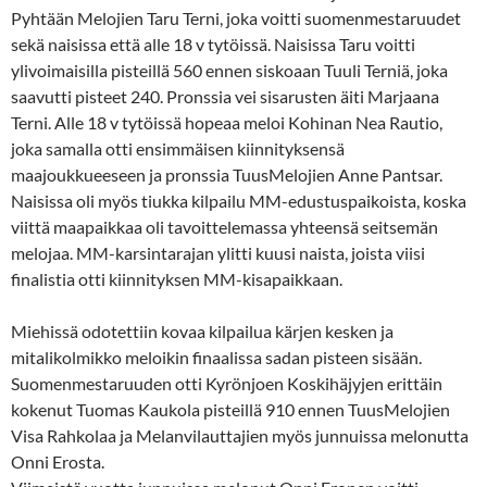
Pyhtään Melojien Taru Terni, joka voitti suomenmestaruudet
sekä naisissa että alle 18 v tytöissä. Naisissa Taru voitti
ylivoimaisilla pisteillä 560 ennen siskoaan Tuuli Terniä, joka
saavutti pisteet 240. Pronssia vei sisarusten äiti Marjaana
Terni. Alle 18 v tytöissä hopeaa meloi Kohinan Nea Rautio,
joka samalla otti ensimmäisen kiinnityksensä
maajoukkueeseen ja pronssia TuusMelojien Anne Pantsar.
Naisissa oli myös tiukka kilpailu MM-edustuspaikoista, koska
viittä maapaikkaa oli tavoittelemassa yhteensä seitsemän
melojaa. MM-karsintarajan ylitti kuusi naista, joista viisi
finalistia otti kiinnityksen MM-kisapaikkaan.
Miehissä odotettiin kovaa kilpailua kärjen kesken ja
mitalikolmikko meloikin finaalissa sadan pisteen sisään.
Suomenmestaruuden otti Kyrönjoen Koskihäjyjen erittäin
kokenut Tuomas Kaukola pisteillä 910 ennen TuusMelojien
Visa Rahkolaa ja Melanvilauttajien myös junnuissa melonutta
Onni Erosta.