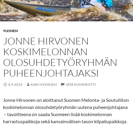
YLEINEN
JONNE HIRVONEN
KOSKIMELONNAN
OLOSUHDETYÖRYHMÄN
PUHEENJOHTAJAKSI
4.9.2024
KARI NYKÄNEN
JÄTÄ KOMMENTTI
Jonne Hirvonen on aloittanut Suomen Melonta- ja Soutuliiton
koskimelonnan olosuhdetyöryhmän uutena puheenjohtajana
– tavoitteena on saada Suomeen lisää koskimelonnan
harrastuspaikkoja sekä kansainvälisen tason kilpailupaikkoja.