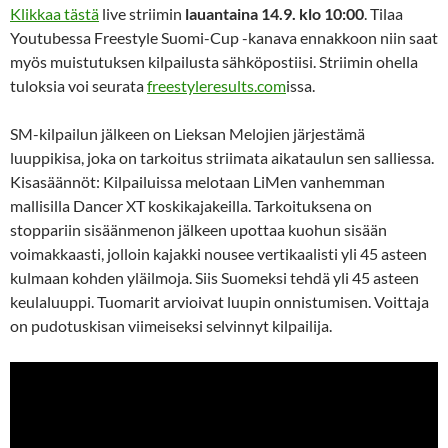
Klikkaa tästä
live striimin
lauantaina 14.9. klo 10:00
. Tilaa
Youtubessa Freestyle Suomi-Cup -kanava ennakkoon niin saat
myös muistutuksen kilpailusta sähköpostiisi. Striimin ohella
tuloksia voi seurata
freestyleresults.com
issa.
SM-kilpailun jälkeen on Lieksan Melojien järjestämä
luuppikisa, joka on tarkoitus striimata aikataulun sen salliessa.
Kisasäännöt: Kilpailuissa melotaan LiMen vanhemman
mallisilla Dancer XT koskikajakeilla. Tarkoituksena on
stoppariin sisäänmenon jälkeen upottaa kuohun sisään
voimakkaasti, jolloin kajakki nousee vertikaalisti yli 45 asteen
kulmaan kohden yläilmoja. Siis Suomeksi tehdä yli 45 asteen
keulaluuppi. Tuomarit arvioivat luupin onnistumisen. Voittaja
on pudotuskisan viimeiseksi selvinnyt kilpailija.