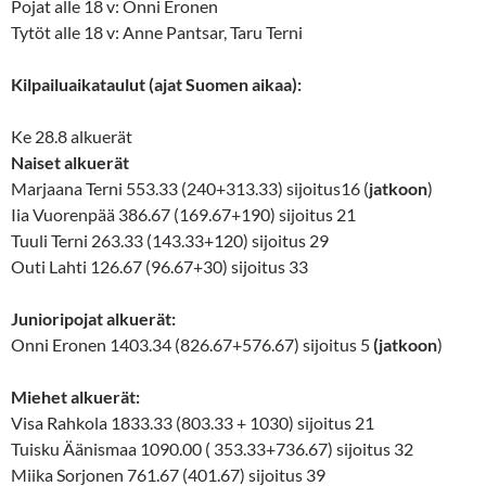
Pojat alle 18 v: Onni Eronen
Tytöt alle 18 v: Anne Pantsar, Taru Terni
Kilpailuaikataulut (ajat Suomen aikaa):
Ke 28.8 alkuerät
Naiset
alkuerät
Marjaana Terni 553.33 (240+313.33) sijoitus16 (
jatkoon
)
Iia Vuorenpää 386.67 (169.67+190) sijoitus 21
Tuuli Terni 263.33 (143.33+120) sijoitus 29
Outi Lahti 126.67 (96.67+30) sijoitus 33
Junioripojat alkuerät:
Onni Eronen 1403.34 (826.67+576.67) sijoitus 5
(jatkoon
)
Miehet alkuerät:
Visa Rahkola 1833.33 (803.33 + 1030) sijoitus 21
Tuisku Äänismaa 1090.00 ( 353.33+736.67) sijoitus 32
Miika Sorjonen 761.67 (401.67) sijoitus 39