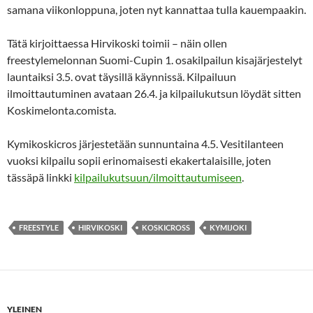
samana viikonloppuna, joten nyt kannattaa tulla kauempaakin.
Tätä kirjoittaessa Hirvikoski toimii – näin ollen
freestylemelonnan Suomi-Cupin 1. osakilpailun kisajärjestelyt
launtaiksi 3.5. ovat täysillä käynnissä. Kilpailuun
ilmoittautuminen avataan 26.4. ja kilpailukutsun löydät sitten
Koskimelonta.comista.
Kymikoskicros järjestetään sunnuntaina 4.5. Vesitilanteen
vuoksi kilpailu sopii erinomaisesti ekakertalaisille, joten
tässäpä linkki
kilpailukutsuun/ilmoittautumiseen
.
FREESTYLE
HIRVIKOSKI
KOSKICROSS
KYMIJOKI
YLEINEN