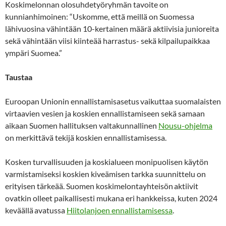
Koskimelonnan olosuhdetyöryhmän tavoite on
kunnianhimoinen: “Uskomme, että meillä on Suomessa
lähivuosina vähintään 10-kertainen määrä aktiivisia junioreita
sekä vähintään viisi kiinteää harrastus- sekä kilpailupaikkaa
ympäri Suomea.”
Taustaa
Euroopan Unionin ennallistamisasetus vaikuttaa suomalaisten
virtaavien vesien ja koskien ennallistamiseen sekä samaan
aikaan Suomen hallituksen valtakunnallinen
Nousu-ohjelma
on merkittävä tekijä koskien ennallistamisessa.
Kosken turvallisuuden ja koskialueen monipuolisen käytön
varmistamiseksi koskien kiveämisen tarkka suunnittelu on
erityisen tärkeää. Suomen koskimelontayhteisön aktiivit
ovatkin olleet paikallisesti mukana eri hankkeissa, kuten 2024
keväällä avatussa
Hiitolanjoen ennallistamisessa
.