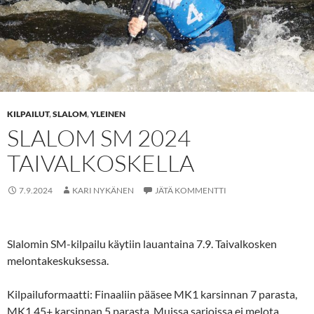
KILPAILUT
,
SLALOM
,
YLEINEN
SLALOM SM 2024
TAIVALKOSKELLA
7.9.2024
KARI NYKÄNEN
JÄTÄ KOMMENTTI
Slalomin SM-kilpailu käytiin lauantaina 7.9. Taivalkosken
melontakeskuksessa.
Kilpailuformaatti: Finaaliin pääsee MK1 karsinnan 7 parasta,
MK1 45+ karsinnan 5 parasta. Muissa sarjoissa ei melota