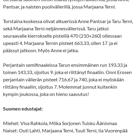
Pantsar, ja naisten puolivälierillä, jossa Marjaana Terni.
Torstaina koskessa olivat alkuerissä Anne Pantsar ja Taru Terni,
sekä Marjaana Terni neljännesvälierissä. Taru jatkoi
seuraavalle kierrokselle pisteillä 470 (210+260) ollessaan
upeasti 4. Marjaana Ternin pisteet 663.33, ollen 17. ja ei
päässyt jatkoon. Myös Anne ei jatka.
Perjantain semifinaaleissa Tarun ensimmäinen run 193.33 ja
toinen 143.33, sijoitus 9. joka ei riittänyt finaaliin. Onni Erosen
perjantain välierän pisteet 716.67 ja 740, joka ei myöskään
riittäny finaaliin, sijoitus 7. Molemmat junnut kuitenkin
kympin joukossa, joka on hieno saavutus!
Suomen edustajat:
Miehet: Visa Rahkola, Miika Sorjonen Tuisku Äänismaa
Naiset: Outi Lahti, Marjaana Terni, Tuuli Terni, Iia Vuorenpää