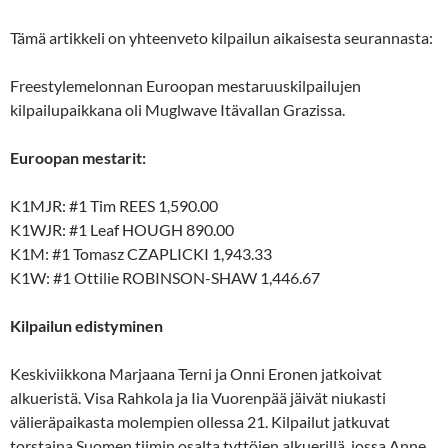
Tämä artikkeli on yhteenveto kilpailun aikaisesta seurannasta:
Freestylemelonnan Euroopan mestaruuskilpailujen
kilpailupaikkana oli Muglwave Itävallan Grazissa.
Euroopan mestarit:
K1MJR: #1 Tim REES 1,590.00
K1WJR: #1 Leaf HOUGH 890.00
K1M: #1 Tomasz CZAPLICKI 1,943.33
K1W: #1 Ottilie ROBINSON-SHAW 1,446.67
Kilpailun edistyminen
Keskiviikkona Marjaana Terni ja Onni Eronen jatkoivat
alkueristä. Visa Rahkola ja Iia Vuorenpää jäivät niukasti
välieräpaikasta molempien ollessa 21. Kilpailut jatkuvat
torstaina Suomen tiimin osalta tyttöjen alkuerillä, jossa Anne