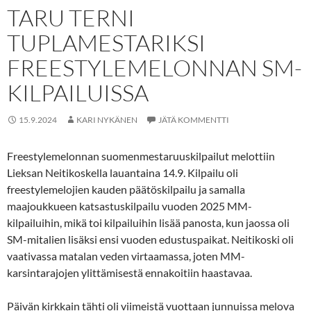
TARU TERNI
TUPLAMESTARIKSI
FREESTYLEMELONNAN SM-
KILPAILUISSA
15.9.2024
KARI NYKÄNEN
JÄTÄ KOMMENTTI
Freestylemelonnan suomenmestaruuskilpailut melottiin
Lieksan Neitikoskella lauantaina 14.9. Kilpailu oli
freestylemelojien kauden päätöskilpailu ja samalla
maajoukkueen katsastuskilpailu vuoden 2025 MM-
kilpailuihin, mikä toi kilpailuihin lisää panosta, kun jaossa oli
SM-mitalien lisäksi ensi vuoden edustuspaikat. Neitikoski oli
vaativassa matalan veden virtaamassa, joten MM-
karsintarajojen ylittämisestä ennakoitiin haastavaa.
Päivän kirkkain tähti oli viimeistä vuottaan junnuissa melova