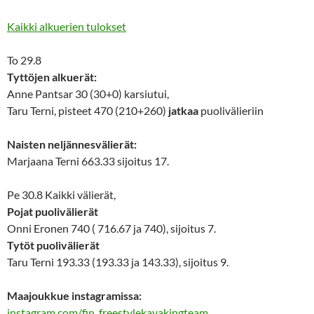
Kaikki alkuerien tulokset
To 29.8
Tyttöjen alkuerät:
Anne Pantsar 30 (30+0) karsiutui,
Taru Terni, pisteet 470 (210+260)
jatkaa
puolivälieriin
Naisten neljännesvälierät:
Marjaana Terni 663.33 sijoitus 17.
Pe 30.8 Kaikki välierät,
Pojat puolivälierät
Onni Eronen 740 ( 716.67 ja 740), sijoitus 7.
Tytöt puolivälierät
Taru Terni 193.33 (193.33 ja 143.33), sijoitus 9.
Maajoukkue instagramissa:
instagram.com/fin_freestylekayakingteam