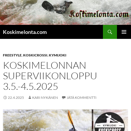
Etsi
Koskimelonta.com
SIIRRY
ENSISIJ
SISÄLTÖÖN
VALIKK
FREESTYLE
,
KOSKICROSSI
,
KYMIJOKI
KOSKIMELONNAN
SUPERVIIKONLOPPU
3.5.-4.5.2025
22.4.2025
KARI NYKÄNEN
JÄTÄ KOMMENTTI