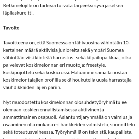
Retkimelojille on tärkeää turvata tarpeeksi syvä ja selkeä
läpilaskureitti.
Tavoite
Tavoitteena on, että Suomessa on lähivuosina vähintään 10-
kertainen määrä aktiivisia junioreita sekä ympäri Suomea
vähintään viisi kiinteää harrastus- sekä kilpailupaikkaa, jotka
palvelevat koskimelonnan eri muotoja: freestyle,
koskipujottelu sekä koskicrossi. Haluamme samalla nostaa
koskimelontalajien profiilia sekä houkutella uusia harrastajia
vauhdikkaiden lajien pariin.
Nyt muodostettu koskimelonnan olosuhdetyöryhmä tulee
olemaan koskien ennallistamisessa aktiivinen ja
ammattimainen osapuoli. Asiantuntijaryhmällä on valmius ja
osaaminen olla mukana eri hankkeiden valmistelu, suunnittelu
sekä toteutusvaiheessa. Työryhmällä on teknistä, kaupallista,